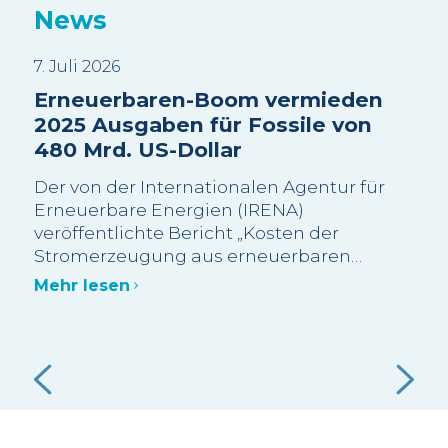
News
7. Juli 2026
3. J
Erneuerbaren-Boom vermieden
Sui
2025 Ausgaben für Fossile von
Wa
480 Mrd. US-Dollar
sc
Be
Der von der Internationalen Agentur für
Wi
Erneuerbare Energien (IRENA)
veröffentlichte Bericht „Kosten der
Die
Stromerzeugung aus erneuerbaren
meh
Energien im Jahr 2025“ schätzt, dass mehr
Bes
Mehr lesen
als 90 % der im Jahr 2025 neu in Betrieb
Gra
genommenen Erneuerbaren-Kapazitäten
abg
Meh
im Grossmassstab kostengünstiger waren
Bes
als die kostengünstigste neue fossile
Ein
Alternative.
 die
gut
f
Nut
vol