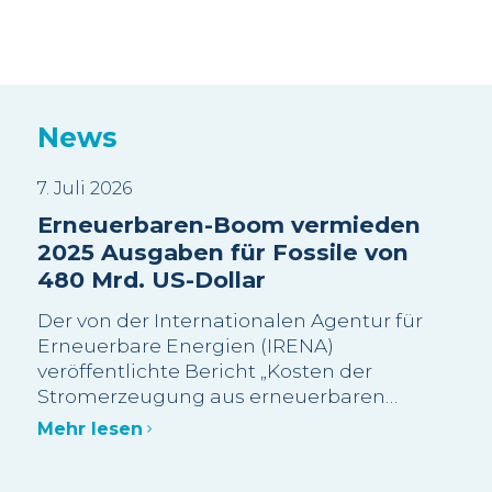
News
7. Juli 2026
3. J
Erneuerbaren-Boom vermieden
Sui
2025 Ausgaben für Fossile von
Wa
480 Mrd. US-Dollar
sc
Be
Der von der Internationalen Agentur für
Wi
Erneuerbare Energien (IRENA)
veröffentlichte Bericht „Kosten der
Die
Stromerzeugung aus erneuerbaren
meh
Energien im Jahr 2025“ schätzt, dass mehr
Bes
Mehr lesen
als 90 % der im Jahr 2025 neu in Betrieb
Gra
genommenen Erneuerbaren-Kapazitäten
abg
Meh