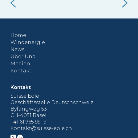
als die kostengünstigste neue fossile
Ein
Alternative.
 die
gut
f
Nut
vol
Home
000
Windenergie
News
Über Uns
Medien
Kontakt
Kontakt
Suisse Eole
Geschäftsstelle Deutschschweiz
Byfangweg 53
CH-4051 Basel
+41 61 965 99 19
kontakt@suisse-eole.ch