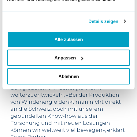
Sarah Barber wurde gleich zum «Chair des
Diversity Committees» gewählt.
Details zeigen
Schweizer Innovationskompetenzen
Alle zulassen
Das Swiss Wind Energy R&D Network –
dessen Leiterin Sarah Barber ist – hat zum
Anpassen
Ziel, ein Kompetenzzentrum für
Windenergie in der Schweiz aufzubauen.
Das Network bringt Schweizer
Ablehnen
Innovationskompetenzen zusammen, um
den globalen Windenergie-Markt
weiterzuentwickeln. «Bei der Produktion
von Windenergie denkt man nicht direkt
an die Schweiz, doch mit unserem
gebündelten Know-how aus der
Forschung und mit neuen Lösungen
können wir weltweit viel bewegen», erklärt
Sarah Barber.