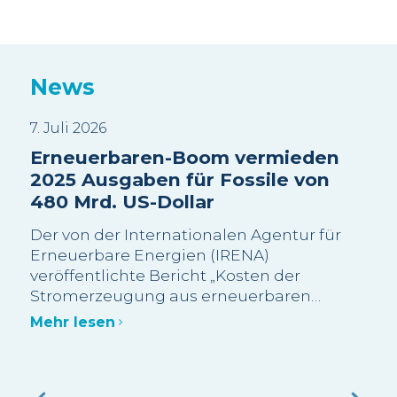
News
7. Juli 2026
3. J
Erneuerbaren-Boom vermieden
Sui
2025 Ausgaben für Fossile von
Wa
480 Mrd. US-Dollar
sc
Be
Der von der Internationalen Agentur für
Wi
Erneuerbare Energien (IRENA)
veröffentlichte Bericht „Kosten der
Die
Stromerzeugung aus erneuerbaren
meh
Energien im Jahr 2025“ schätzt, dass mehr
Bes
Mehr lesen
als 90 % der im Jahr 2025 neu in Betrieb
Gra
genommenen Erneuerbaren-Kapazitäten
abg
Meh
im Grossmassstab kostengünstiger waren
Bes