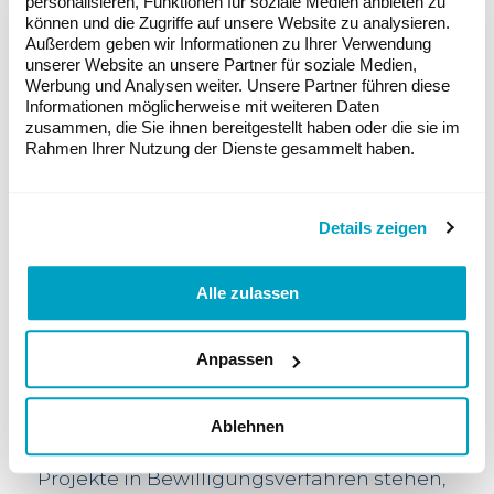
Bundesgerichts zu deren
personalisieren, Funktionen für soziale Medien anbieten zu
können und die Zugriffe auf unsere Website zu analysieren.
Nutzungsplanung noch dazukommen.
Außerdem geben wir Informationen zu Ihrer Verwendung
Beschleunigung für alle Bewilligungen
unserer Website an unsere Partner für soziale Medien,
Werbung und Analysen weiter. Unsere Partner führen diese
Der Bundesrat schlägt der UREK-N vor, die
Informationen möglicherweise mit weiteren Daten
Gesetzesvorlage zu präzieren. So sollen die
zusammen, die Sie ihnen bereitgestellt haben oder die sie im
gesetzlichen Bestimmungen zur
Rahmen Ihrer Nutzung der Dienste gesammelt haben.
Beschleunigung nicht nur für die
Baubewilligungen, sondern auch für
allfällige damit zusammenhängende
Details zeigen
andere Bewilligungen (zum Beispiel
gewässerschutzrechtliche Bewilligungen)
gelten, die in der Kompetenz der Kantone
Alle zulassen
liegen. So können unterschiedliche
Rechtswege und parallele Verfahren
Anpassen
verhindert werden.
1 TWh
kann überschritten werden
Da das Zubauziel von 1 TWh erreicht
Ablehnen
werden kann, während noch weitere
Projekte in Bewilligungsverfahren stehen,