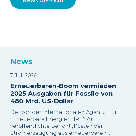
Newsübersicht
News
7. Juli 2026
3. J
Erneuerbaren-Boom vermieden
Sui
2025 Ausgaben für Fossile von
Wa
480 Mrd. US-Dollar
sc
Be
Der von der Internationalen Agentur für
Wi
Erneuerbare Energien (IRENA)
veröffentlichte Bericht „Kosten der
Die
Stromerzeugung aus erneuerbaren
meh