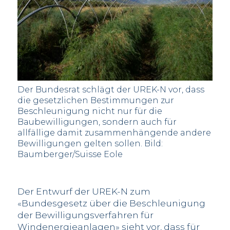
Der Bundesrat schlägt der UREK-N vor, dass
die gesetzlichen Bestimmungen zur
Beschleunigung nicht nur für die
Baubewilligungen, sondern auch für
allfällige damit zusammenhängende andere
Bewilligungen gelten sollen. Bild:
Baumberger/Suisse Eole
Der Entwurf der UREK-N zum
«Bundesgesetz über die Beschleunigung
der Bewilligungsverfahren für
Windenergieanlagen» sieht vor, dass für