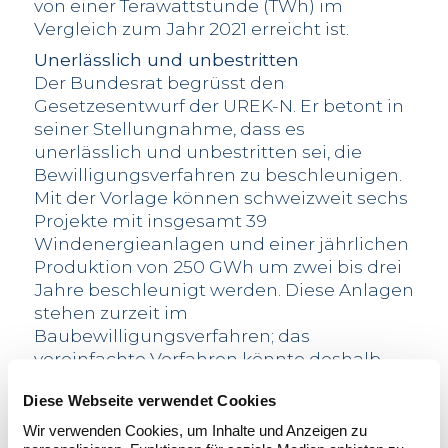
von einer Terawattstunde (TWh) im
Vergleich zum Jahr 2021 erreicht ist.
Unerlässlich und unbestritten
Der Bundesrat begrüsst den
Gesetzesentwurf der UREK-N. Er betont in
seiner Stellungnahme, dass es
unerlässlich und unbestritten sei, die
Bewilligungsverfahren zu beschleunigen.
Mit der Vorlage können schweizweit sechs
Projekte mit insgesamt 39
Windenergieanlagen und einer jährlichen
Produktion von 250 GWh um zwei bis drei
Jahre beschleunigt werden. Diese Anlagen
stehen zurzeit im
Baubewilligungsverfahren; das
vereinfachte Verfahren könnte deshalb
direkt angewendet werden. Weitere vier
Diese Webseite verwendet Cookies
Projekte mit einer Jahresproduktion von
250 GWh könnten je nach Entscheid des
Wir verwenden Cookies, um Inhalte und Anzeigen zu