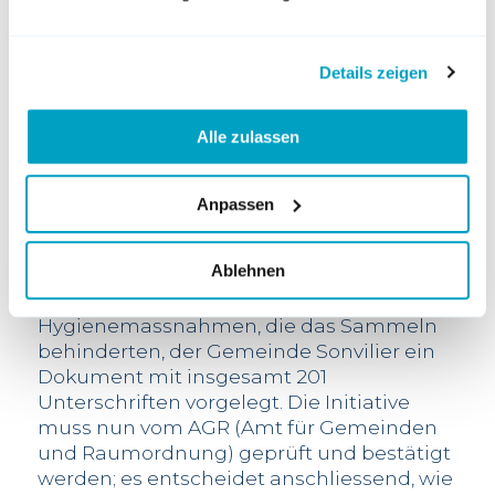
Dieser Text, in dem eine neue
Abstimmung des Quartierplans des
Windparks Quatre Bornes verlangt wird,
Details zeigen
sollte innerhalb von sechs Monaten nach
Beginn der Unterschriftensammlung –
also bis Mitte Juni – von mindestens 81
Alle zulassen
Personen unterzeichnet werden (10% der
Wahlberechtigten in der Gemeinde).
Anpassen
Nun haben die Initiatoren bereits heute
trotz der Weihnachtsfeiertage, die sie
Ablehnen
zwangen, später mit dem Sammeln der
Unterschriften zu beginnen, und trotz
Hygienemassnahmen, die das Sammeln
behinderten, der Gemeinde Sonvilier ein
Dokument mit insgesamt 201
Unterschriften vorgelegt. Die Initiative
muss nun vom AGR (Amt für Gemeinden
und Raumordnung) geprüft und bestätigt
werden; es entscheidet anschliessend, wie