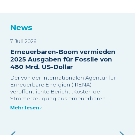
News
7. Juli 2026
3. J
Erneuerbaren-Boom vermieden
Sui
2025 Ausgaben für Fossile von
Wa
480 Mrd. US-Dollar
sc
Be
Der von der Internationalen Agentur für
Wi
Erneuerbare Energien (IRENA)
veröffentlichte Bericht „Kosten der
Die
Stromerzeugung aus erneuerbaren
meh
Energien im Jahr 2025“ schätzt, dass mehr
Bes
Mehr lesen
als 90 % der im Jahr 2025 neu in Betrieb
Gra
genommenen Erneuerbaren-Kapazitäten
abg
Meh
im Grossmassstab kostengünstiger waren
Bes
als die kostengünstigste neue fossile
Ein