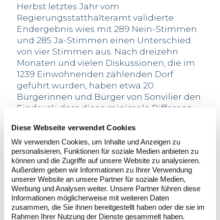
Herbst letztes Jahr vom
Regierungsstatthalteramt validierte
Endergebnis wies mit 289 Nein-Stimmen
und 285 Ja-Stimmen einen Unterschied
von vier Stimmen aus. Nach dreizehn
Monaten und vielen Diskussionen, die im
1239 Einwohnenden zählenden Dorf
geführt wurden, haben etwa 20
Bürgerinnen und Bürger von Sonvilier den
Eindruck, dass diese minimale Differenz
inzwischen vielleicht nicht mehr das
Diese Webseite verwendet Cookies
aktuellen Meinungsbild widerspiegelt.
Wir verwenden Cookies, um Inhalte und Anzeigen zu
201 Unterschriften in weniger als zwei
personalisieren, Funktionen für soziale Medien anbieten zu
Monaten
können und die Zugriffe auf unsere Website zu analysieren.
Daher hielt diese Gruppe von Bürgerinnen
Außerdem geben wir Informationen zu Ihrer Verwendung
und Bürgern es für angebracht, der
unserer Website an unsere Partner für soziale Medien,
Werbung und Analysen weiter. Unsere Partner führen diese
Bevölkerung vor Ort erneut das Wort zu
Informationen möglicherweise mit weiteren Daten
geben. Hierzu startete sie am 14.
zusammen, die Sie ihnen bereitgestellt haben oder die sie im
Dezember 2021 eine kommunale Initiative.
Rahmen Ihrer Nutzung der Dienste gesammelt haben.