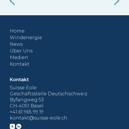
Alternative.
 die
gut
f
Nut
vol
Home
000
Windenergie
News
Über Uns
Medien
Kontakt
Kontakt
Suisse Eole
Geschäftsstelle Deutschschweiz
Byfangweg 53
CH-4051 Basel
+41 61 965 99 19
kontakt@suisse-eole.ch