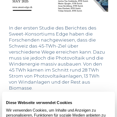
In der ersten Studie des Berichtes des
Sweet-Konsortiums Edge haben die
Forschenden nachgewiesen, dass die
Schweiz das 45-TWh-Ziel über
verschiedene Wege erreichen kann. Dazu
muss sie jedoch die Photovoltaik und die
Windenergie massiv ausbauen. Von den
45 TWh kämen im Schnitt rund 28 TWh
Strom von Photovoltaikanlagen, 13 TWh
von Windanlagen und der Rest aus
Biomasse.
Im Durchschnitt müsste die Leistung der
in der Schweiz installierten
Diese Webseite verwendet Cookies
Photovoltaikanlagen von heute 6.4
Wir verwenden Cookies, um Inhalte und Anzeigen zu
Gigawatt (GW) auf rund 26.8 GW im Jahr
personalisieren, Funktionen für soziale Medien anbieten zu