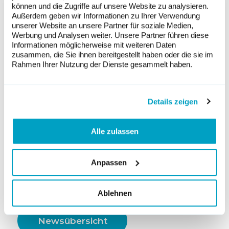
2050 ansteigen – was einer Vervierfachung
können und die Zugriffe auf unsere Website zu analysieren.
Außerdem geben wir Informationen zu Ihrer Verwendung
entspricht. Bei der Windenergie, die für die
unserer Website an unsere Partner für soziale Medien,
Stromproduktion im Winter entscheidend
Werbung und Analysen weiter. Unsere Partner führen diese
ist, wäre der nötige Ausbau deutlich
Informationen möglicherweise mit weiteren Daten
grösser: Die Leistung müsste von heute
zusammen, die Sie ihnen bereitgestellt haben oder die sie im
durchschnittlich 0.1 GW auf rund 8.4 GW
Rahmen Ihrer Nutzung der Dienste gesammelt haben.
im Jahr 2050 steigen – das ist über 80-mal
mehr als heute.
Details zeigen
«Dieser starke Zubau an Photovoltaik und
Windenergie bis 2050 ist ohne griffige
Subventionen kaum vorstellbar», sagt
Alle zulassen
Giovanni Sansavini, Professor für Reliability
and Risk Engineering an der ETH Zürich
Anpassen
und einer der Mitautoren der Studie.
Studie auf Englisch hier herunterladen >>
Ablehnen
Newsübersicht