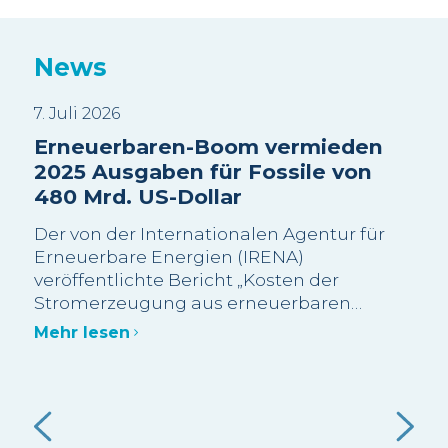
News
7. Juli 2026
3. J
Erneuerbaren-Boom vermieden
Sui
2025 Ausgaben für Fossile von
Wa
480 Mrd. US-Dollar
sc
Be
Der von der Internationalen Agentur für
Wi
Erneuerbare Energien (IRENA)
veröffentlichte Bericht „Kosten der
Die
Stromerzeugung aus erneuerbaren
meh
Energien im Jahr 2025“ schätzt, dass mehr
Bes
Mehr lesen
als 90 % der im Jahr 2025 neu in Betrieb
Gra
genommenen Erneuerbaren-Kapazitäten
abg
Meh
im Grossmassstab kostengünstiger waren
Bes
als die kostengünstigste neue fossile
Ein
Alternative.
 die
gut