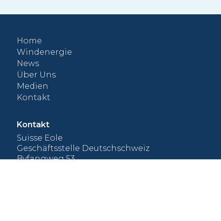
f
Nut
vol
Home
000
Windenergie
News
Über Uns
Medien
Kontakt
Kontakt
Suisse Eole
Geschäftsstelle Deutschschweiz
Byfangweg 53
CH-4051 Basel
+41 61 965 99 19
kontakt@suisse-eole.ch