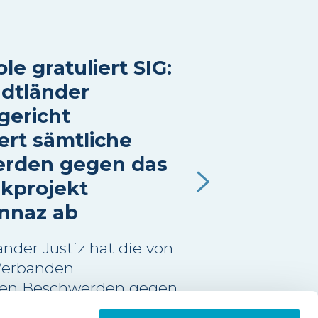
le gratuliert SIG:
dtländer
gericht
ert sämtliche
rden gegen das
kprojekt
nnaz ab
nder Justiz hat die von
Verbänden
ten Beschwerden gegen
rkprojekt Grandsonnaz