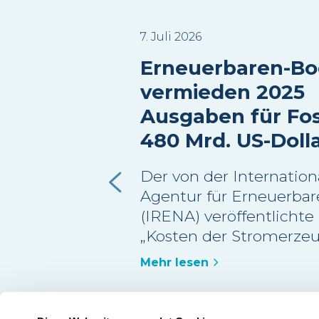
7. Juli 2026
Erneuerbaren-B
vermieden 2025
Ausgaben für Fos
480 Mrd. US-Doll
Der von der Internation
Agentur für Erneuerbar
(IRENA) veröffentlichte
„Kosten der Stromerze
erneuerbaren Energien
Mehr lesen
2025“ schätzt, dass meh
der im Jahr 2025 neu in
genommenen Erneuerb