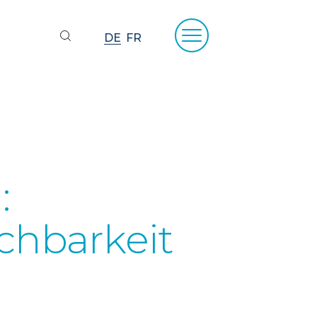
DE
FR
:
chbarkeit