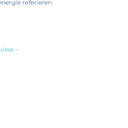
ergie referieren.
!
uisse –