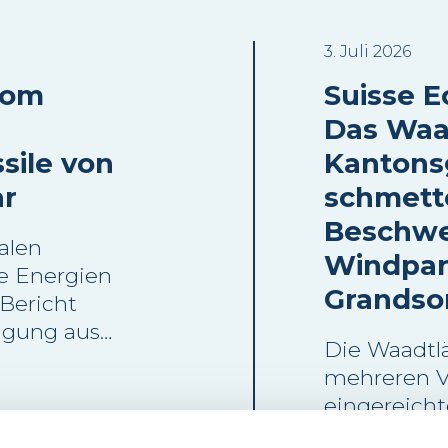
3. Juli 2026
oom
Suisse Eo
Das Waa
sile von
Kantons
ar
schmett
Beschwe
alen
Windpar
e Energien
Grandso
 Bericht
ugung aus
Die Waadtlä
 im Jahr
mehreren 
r als 90 %
eingereich
 Betrieb
das Windpa
aren-