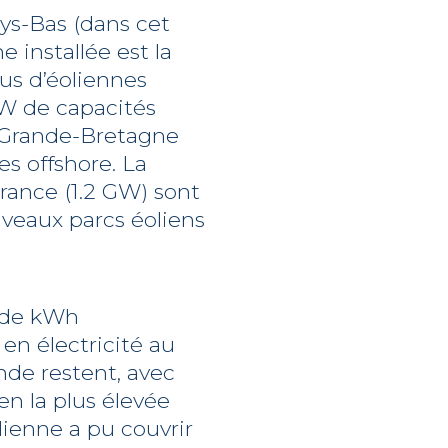
ays-Bas (dans cet
e installée est la
lus d’éoliennes
GW de capacités
a Grande-Bretagne
es offshore. La
France (1.2 GW) sont
uveaux parcs éoliens
s de kWh
 en électricité au
nde restent, avec
en la plus élevée
lienne a pu couvrir