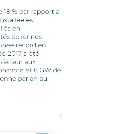
 18 % par rapport à
nstallée est
llés en
ités éoliennes
année record en
ée 2017 a été
nférieur aux
s onshore et 8 GW de
yenne par an au