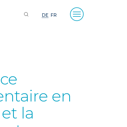
DE
FR
nce
entaire en
et la