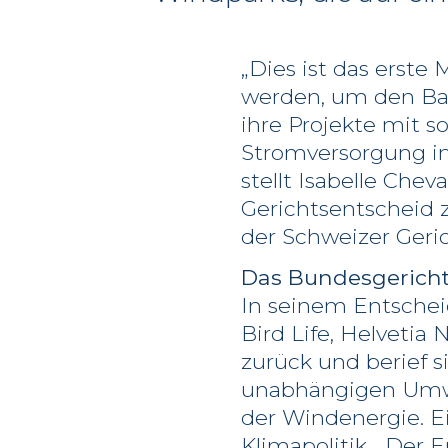
„Dies ist das erst
werden, um den Bau
ihre Projekte mit s
Stromversorgung im
stellt Isabelle Cheva
Gerichtsentscheid 
der Schweizer Geri
Das Bundesgericht
In seinem Entschei
Bird Life, Helvetia
zurück und berief s
unabhängigen Umwel
der Windenergie. E
Klimapolitik. „Der 