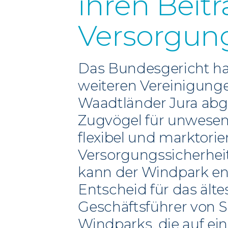
ihren Beitr
Versorgung
Das Bundesgericht hat
weiteren Vereinigung
Waadtländer Jura abg
Zugvögel für unwesent
flexibel und marktorie
Versorgungssicherheit
kann der Windpark en
Entscheid für das älte
Geschäftsführer von Su
Windparks, die auf ei