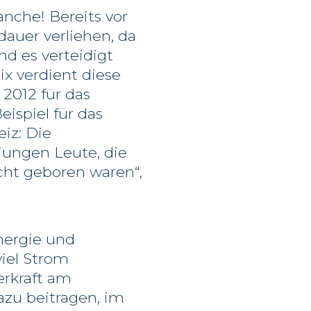
nche! Bereits vor
auer verliehen, da
d es verteidigt
ix verdient diese
2012 für das
eispiel für das
iz: Die
 jungen Leute, die
cht geboren waren“,
nergie und
viel Strom
erkraft am
azu beitragen, im