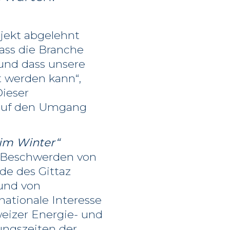
ojekt abgelehnt
ass die Branche
 und dass unsere
t werden kann“,
Dieser
v auf den Umgang
 im Winter“
e Beschwerden von
rde des Gittaz
 und von
ationale Interesse
weizer Energie- und
tungszeiten der