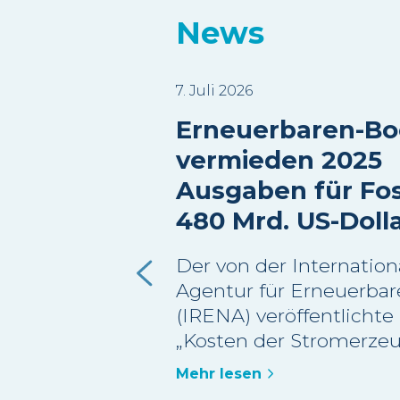
News
7. Juli 2026
Erneuerbaren-B
vermieden 2025
Ausgaben für Fos
480 Mrd. US-Doll
Der von der Internation
Agentur für Erneuerbar
(IRENA) veröffentlichte
„Kosten der Stromerze
erneuerbaren Energien
Mehr lesen
2025“ schätzt, dass meh