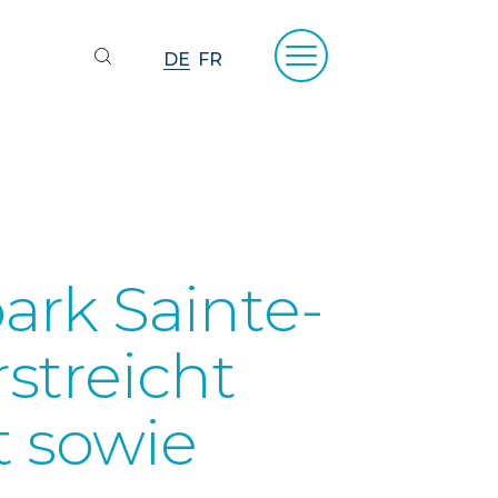
DE
FR
ark Sainte-
streicht
t sowie