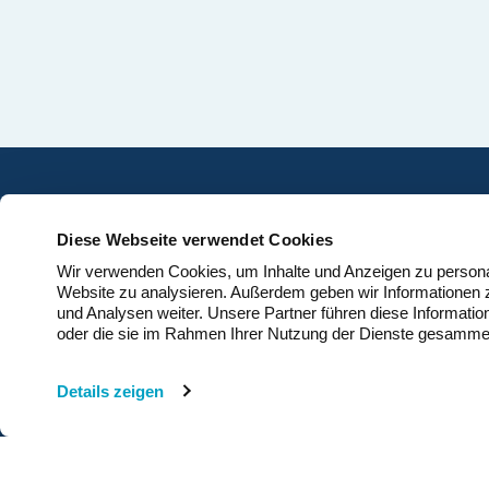
der im Jahr 2025 neu in
genommenen Erneuerb
Kapazitäten im Grossm
kostengünstiger waren a
kostengünstigste neue f
Alternative.
K
Home
Diese Webseite verwendet Cookies
S
Windenergie
Wir verwenden Cookies, um Inhalte und Anzeigen zu personali
G
Website zu analysieren. Außerdem geben wir Informationen 
News
D
und Analysen weiter. Unsere Partner führen diese Informatio
Über Uns
B
oder die sie im Rahmen Ihrer Nutzung der Dienste gesamme
C
Medien
+4
Kontakt
Details zeigen
k