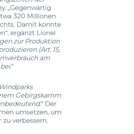
ley. „Gegenwärtig
twa 320 Millionen
ichts. Damit könnte
n“, ergänzt Lionel
agen zur Produktion
roduzieren (Art. 15,
romverbrauch am
bei.
“
 Windparks
 einem Gebirgskamm
 unbedeutend
.“ Der
ahmen umsetzen, um
 zu verbessern.