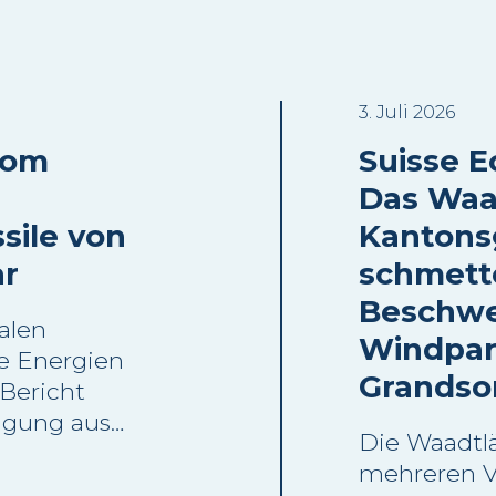
3. Juli 2026
oom
Suisse Eo
Das Waa
sile von
Kantons
ar
schmett
Beschwe
alen
Windpar
e Energien
Grandso
 Bericht
ugung aus
Die Waadtlä
 im Jahr
mehreren 
r als 90 %