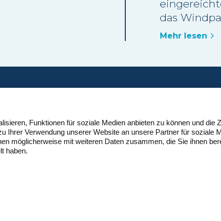
eingereich
 Betrieb
das Windpa
aren-
im Waadtlä
assstab
Mehr lesen
Keiner der 
ls die
Beschwerd
ossile
vorgebrach
vom Verwal
gutgeheiss
ontakt
Nutzungspl
uisse Eole
sieren, Funktionen für soziale Medien anbieten zu können und die Z
vollumfängl
eschäftsstelle
zu Ihrer Verwendung unserer Website an unsere Partner für soziale
eutschschweiz
nen möglicherweise mit weiteren Daten zusammen, die Sie ihnen bere
yfangweg 53
lt haben.
H-4051 Basel
1 61 965 99 19
ontakt@suisse-eole.ch
Cookie-Erkläru