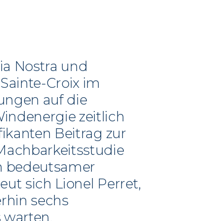
tia Nostra und
Sainte-Croix im
ungen auf die
indenergie zeitlich
fikanten Beitrag zur
 Machbarkeitsstudie
ch bedeutsamer
ut sich Lionel Perret,
erhin sechs
 warten.