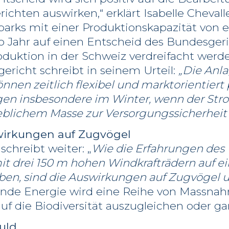
richten auswirken,“ erklärt Isabelle Cheval
arks mit einer Produktionskapazität von e
o Jahr auf einen Entscheid des Bundesger
duktion in der Schweiz verdreifacht werde
ericht schreibt in seinem Urteil:
„Die Anl
nen zeitlich flexibel und marktorientiert p
agen insbesondere im Winter, wenn der St
heblichem Masse zur Versorgungssicherheit 
wirkungen auf Zugvögel
chreibt weiter: „
Wie die Erfahrungen des
it drei 150 m hohen Windkrafträdern auf
aben, sind die Auswirkungen auf Zugvögel
ande Energie wird eine Reihe von Massn
f die Biodiversität auszugleichen oder gar
uld