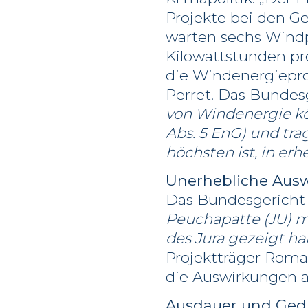
Projekte bei den Ge
warten sechs Windp
Kilowattstunden pr
die Windenergiepro
Perret. Das Bundesg
von Windenergie kön
Abs. 5 EnG) und tr
höchsten ist, in er
Unerhebliche Aus
Das Bundesgericht s
Peuchapatte (JU) m
des Jura gezeigt h
Projektträger Rom
die Auswirkungen au
Ausdauer und Ged