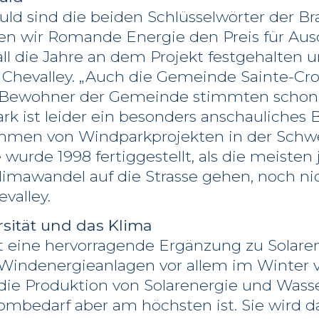
ld sind die beiden Schlüsselwörter der Bra
en wir Romande Energie den Preis für Ausd
l die Jahre an dem Projekt festgehalten un
lle Chevalley. „Auch die Gemeinde Sainte-Cro
 Bewohner der Gemeinde stimmten schon 
rk ist leider ein besonders anschauliches B
men von Windparkprojekten in der Schwe
wurde 1998 fertiggestellt, als die meisten
imawandel auf die Strasse gehen, noch ni
evalley.
rsität und das Klima
t eine hervorragende Ergänzung zu Solare
e Windenergieanlagen vor allem im Winter 
die Produktion von Solarenergie und Wass
rombedarf aber am höchsten ist. Sie wird d