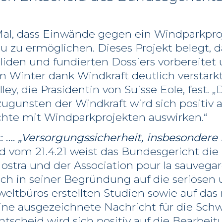
e Mal, dass Einwände gegen ein Windparkpr
 zu ermöglichen. Dieses Projekt belegt, d
oliden und fundierten Dossiers vorbereitet
 Winter dank Windkraft deutlich verstärk
lley, die Präsidentin von Suisse Eole, fest. „
zugunsten der Windkraft wird sich positi
chte mit Windparkprojekten auswirken.“
: ….
„Versorgungssicherheit, insbesondere
d vom 21.4.21 weist das Bundesgericht di
 Nostra und der Association pour la sauvega
ich in seiner Begründung auf die seriösen
tbüros erstellten Studien sowie auf das n
ine ausgezeichnete Nachricht für die Sch
Entscheid wird sich positiv auf die Bearbei