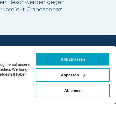
ten Beschwerden gegen
rkprojekt Grandsonnaz
nder Jura abgewiesen.
von den
eführenden
ten Einwände wurde
tungsgericht
en. Damit wurde der
Mitglied werden
an mit Baubewilligung
Alle zulassen
ugriffe auf unsere
ich bestätigt.
 Medien, Werbung
itgestellt haben
Anpassen
Ablehnen
ng
Datenschutz
Impressum
© suisse éole 2026