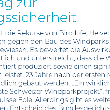
ag zur
ssicherheit
 die Rekurse von Bird Life, Helve
en gegen den Bau des Windparks 
ewiesen. Es bewertet die Auswirk
lich und unterstreicht, dass die W
ntiert produziert sowie einen signi
 leistet. 23 Jahre nach der ersten
dlich gebaut werden. „Ein wirkli
ste Schweizer Windparkprojekt“, fre
isse Eole. Allerdings gibt es weit
nen Entscheid des Bundesgerichts