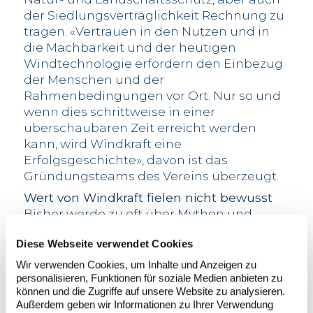
der Siedlungsverträglichkeit Rechnung zu
tragen. «Vertrauen in den Nutzen und in
die Machbarkeit und der heutigen
Windtechnologie erfordern den Einbezug
der Menschen und der
Rahmenbedingungen vor Ort. Nur so und
wenn dies schrittweise in einer
überschaubaren Zeit erreicht werden
kann, wird Windkraft eine
Erfolgsgeschichte», davon ist das
Gründungsteams des Vereins überzeugt.
Wert von Windkraft fielen nicht bewusst
Bisher werde zu oft über Mythen und
Vorurteile debattiert statt über
Diese Webseite verwendet Cookies
Versorgungssicherheit, Chancen für die
Wirtschaft und Vorteile für die
Wir verwenden Cookies, um Inhalte und Anzeigen zu
Bevölkerung. Für eine sachliche
personalisieren, Funktionen für soziale Medien anbieten zu
können und die Zugriffe auf unsere Website zu analysieren.
Auseinandersetzung müsse der Mix aller
Außerdem geben wir Informationen zu Ihrer Verwendung
verfügbaren erneuerbaren Energiequellen