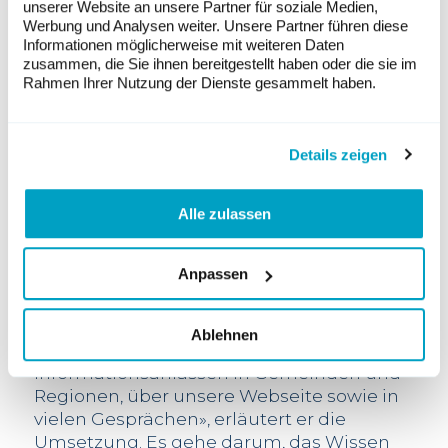
unserer Website an unsere Partner für soziale Medien,
sowie die Strominfrastruktur vor Ort
Werbung und Analysen weiter. Unsere Partner führen diese
betrachtet werden. «Der Wert von
Informationen möglicherweise mit weiteren Daten
Winterstrom, den Schweizer
zusammen, die Sie ihnen bereitgestellt haben oder die sie im
Rahmen Ihrer Nutzung der Dienste gesammelt haben.
Windenergieanlagen zuverlässig liefern
können, ist vielen nicht bewusst», sagt
Philipp Huber, der Gründungspräsident,
Details zeigen
darum gehöre für den Verein die
Gesamtsicht auf die Energiewende und
die Schweiz dazu.
Alle zulassen
Windpotential im Kanton Zürich
«Unser Ziel ist es, die Aktivitäten des
Anpassen
Kantons Zürich für die Nutzung der
Windenergie tatkräftig zu unterstützen»,
sagt Philipp Huber. «Dies tun wir mit
Ablehnen
Referaten und Podiumsteilnahmen bei
Informationsanlässen in Gemeinden und
Regionen, über unsere Webseite sowie in
vielen Gesprächen», erläutert er die
Umsetzung. Es gehe darum, das Wissen