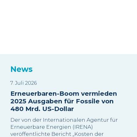
News
7. Juli 2026
3. J
Erneuerbaren-Boom vermieden
Sui
2025 Ausgaben für Fossile von
Wa
480 Mrd. US-Dollar
sc
Be
Der von der Internationalen Agentur für
Wi
Erneuerbare Energien (IRENA)
veröffentlichte Bericht „Kosten der
Die