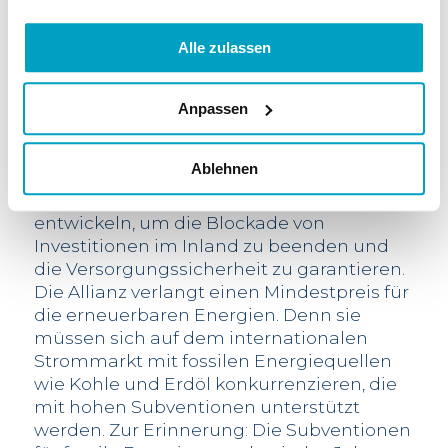
Schweiz zu sichern
Suisse Eole teilt den Vorschlag der AEE
Alle zulassen
Suisse und einer Allianz der Schweizer
Energiewirtschaft, zu der sich grosse
Energieversorgungsunternehmen,
Anpassen
Stadtwerke und Verbände verschiedener
Branchen zusammengeschlossen haben.
Ablehnen
Gemeinsam verlangen wir vom Bundesrat,
ein marktnahes Finanzierungsmodell zu
entwickeln, um die Blockade von
Investitionen im Inland zu beenden und
die Versorgungssicherheit zu garantieren.
Die Allianz verlangt einen Mindestpreis für
die erneuerbaren Energien. Denn sie
müssen sich auf dem internationalen
Strommarkt mit fossilen Energiequellen
wie Kohle und Erdöl konkurrenzieren, die
mit hohen Subventionen unterstützt
werden. Zur Erinnerung: Die Subventionen