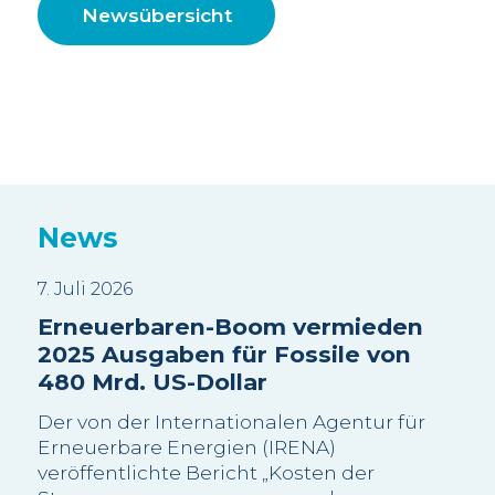
Newsübersicht
News
7. Juli 2026
3. J
Erneuerbaren-Boom vermieden
Sui
2025 Ausgaben für Fossile von
Wa
480 Mrd. US-Dollar
sc
Be
Der von der Internationalen Agentur für
Wi
Erneuerbare Energien (IRENA)
veröffentlichte Bericht „Kosten der
Die