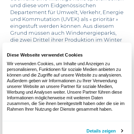
und diese vom Eidgenössischen
Departement für Umwelt, Verkehr, Energie
und Kommutation (UVEK) als « prioritär »
eingestuft werden können. Aus diesem
Grund müssen auch Windenergieparks,
die zwei Drittel ihrer Produktion im Winter
liefern, vom UVEK zusätzlich zu den
grossen Speicherkraftwerken als « prioritär
Diese Webseite verwendet Cookies
» eingestuft werden können. Sie dürfen
Wir verwenden Cookies, um Inhalte und Anzeigen zu
nicht durch Ausschreibungen
personalisieren, Funktionen für soziale Medien anbieten zu
benachteiligt werden. Die Windenergie ist
können und die Zugriffe auf unsere Website zu analysieren.
aufgrund ihres Produktionsprofils für die
Außerdem geben wir Informationen zu Ihrer Verwendung
unserer Website an unsere Partner für soziale Medien,
Winterstromversorgung sehr wichtig: Die
Werbung und Analysen weiter. Unsere Partner führen diese
Windenergieanlagen im Jura produzieren
Informationen möglicherweise mit weiteren Daten
rund 70 % ihres Stroms zwischen Oktober
zusammen, die Sie ihnen bereitgestellt haben oder die sie im
und März. Das entspricht der
Rahmen Ihrer Nutzung der Dienste gesammelt haben.
durchschnittlichen Stromproduktion von
Windenergieanlagen im Winter.
Details zeigen
Marktprämien, um Investitionen in der