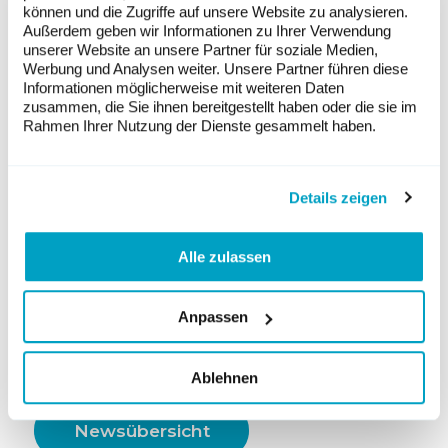
können und die Zugriffe auf unsere Website zu analysieren.
politischen, technischen und
Außerdem geben wir Informationen zu Ihrer Verwendung
marktbezogenen Themen
unserer Website an unsere Partner für soziale Medien,
Werbung und Analysen weiter. Unsere Partner führen diese
Über 60 Aussteller an der Expo
Informationen möglicherweise mit weiteren Daten
(Produktausstellung) und eine
zusammen, die Sie ihnen bereitgestellt haben oder die sie im
Rahmen Ihrer Nutzung der Dienste gesammelt haben.
umfangreiche Posterausstellung
Keynote von Autor Tim Meyer rund um
seine Publikation Strom – das Buch
Details zeigen
Comedian Michael Elsener moderiert
den ersten Tag und lädt zur «grossen
Alle zulassen
PV-Debatte: Praxis trifft Politik»
Weiter Infos und Anmeldung >>
Anpassen
Text:
Swissolar
Ablehnen
Newsübersicht