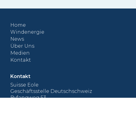
f
Nut
vol
Home
000
Windenergie
News
Über Uns
Medien
Kontakt
Kontakt
Suisse Eole
Geschäftsstelle Deutschschweiz
Byfangweg 53
CH-4051 Basel
+41 61 965 99 19
kontakt@suisse-eole.ch