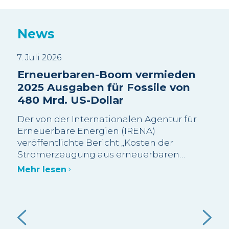
News
7. Juli 2026
3. J
Erneuerbaren-Boom vermieden
Sui
2025 Ausgaben für Fossile von
Wa
480 Mrd. US-Dollar
sc
Be
Der von der Internationalen Agentur für
Wi
Erneuerbare Energien (IRENA)
veröffentlichte Bericht „Kosten der
Die
Stromerzeugung aus erneuerbaren
meh
Energien im Jahr 2025“ schätzt, dass mehr
Bes
Mehr lesen
als 90 % der im Jahr 2025 neu in Betrieb
Gra
genommenen Erneuerbaren-Kapazitäten
abg
Meh
im Grossmassstab kostengünstiger waren
Bes
als die kostengünstigste neue fossile
Ein
Alternative.
 die
gut