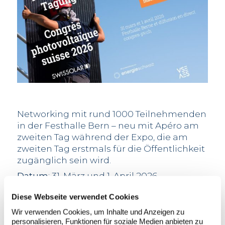
Networking mit rund 1000 Teilnehmenden
in der Festhalle Bern – neu mit Apéro am
zweiten Tag während der Expo, die am
zweiten Tag erstmals für die Öffentlichkeit
zugänglich sein wird.
Datum
: 31. März und 1. April 2026
Ort
: Festhalle Bern I mit Livestream
Diese Webseite verwendet Cookies
Programm
Wir verwenden Cookies, um Inhalte und Anzeigen zu
personalisieren, Funktionen für soziale Medien anbieten zu
6 Fachsessionen zu aktuellen