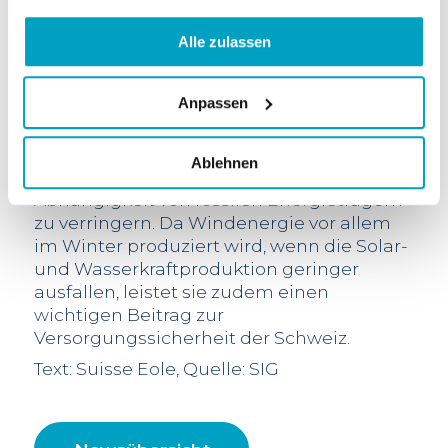
Strategische Bedeutung
Mit seinem Entscheid unterstreicht das
Alle zulassen
Kantonsgericht die strategische
Bedeutung des Projekts Grandsonnaz, das
Anpassen
die Klima- und Energieziele des Kantons
Waadt und des Bundes unterstützt. Die
lokale, erneuerbare und CO₂-arme
Ablehnen
Stromproduktion wird dazu beitragen, die
Abhängigkeit von fossilen Energieträgern
zu verringern. Da Windenergie vor allem
im Winter produziert wird, wenn die Solar-
und Wasserkraftproduktion geringer
ausfallen, leistet sie zudem einen
wichtigen Beitrag zur
Versorgungssicherheit der Schweiz.
Text: Suisse Eole, Quelle: SIG