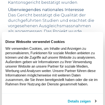
Kantonsgericht bestätigt wurden.
Überwiegendes nationales Interesse
Das Gericht bestätigt die Qualität der
durchgeführten Studien und erachtet die
vorgesehenen Ausgleichsmassnahmen
als angemessen. Das Projekt wurde
wesentlich angepasst, um seine
landschaftlichen Auswirkungen zu
Diese Webseite verwendet Cookies
reduzieren: Die Anzahl der
Wir verwenden Cookies, um Inhalte und Anzeigen zu
Windenergieanlagen wurde verringert
personalisieren, Funktionen für soziale Medien anbieten zu
können und die Zugriffe auf unsere Website zu analysieren.
und die beiden ursprünglich in der Nähe
Außerdem geben wir Informationen zu Ihrer Verwendung
des Chasseron-Gipfels geplanten Anlagen
unserer Website an unsere Partner für soziale Medien,
wurden gestrichen. Das Gericht hält
Werbung und Analysen weiter. Unsere Partner führen diese
zudem fest, dass das Projekt aufgrund
Informationen möglicherweise mit weiteren Daten
seines Beitrags zur erneuerbaren
zusammen, die Sie ihnen bereitgestellt haben oder die sie im
Rahmen Ihrer Nutzung der Dienste gesammelt haben.
Energieproduktion von überwiegendem
nationalem Interesse ist. Gegen dieses
Urteil kann noch Beschwerde beim
Bundesgericht erhoben werden.
Details zeigen