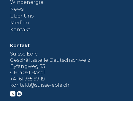
Windenergie
ng
unt
News
Ges
Über Uns
Sui
Medien
Ene
Kontakt
emp
Geg
Kontakt
Suisse Eole
Geschäftsstelle Deutschschweiz
Byfangweg 53
CH-4051 Basel
+41 61 965 99 19
kontakt@suisse-eole.ch
Mitglied werden