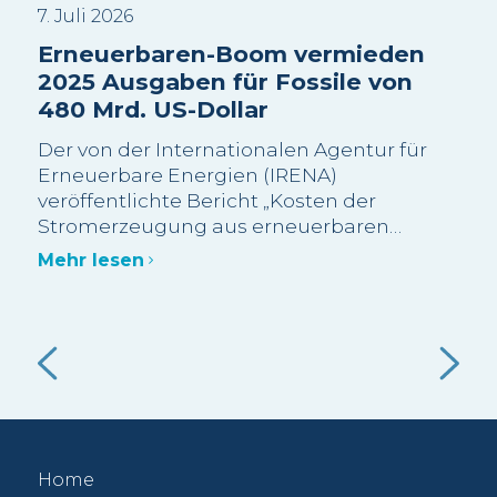
7. Juli 2026
12. 
:
Erneuerbaren-Boom vermieden
Bu
2025 Ausgaben für Fossile von
Ve
480 Mrd. US-Dollar
be
Te
Der von der Internationalen Agentur für
Wi
Erneuerbare Energien (IRENA)
at
veröffentlichte Bericht „Kosten der
zu
Der
Stromerzeugung aus erneuerbaren
a
den
Energien im Jahr 2025“ schätzt, dass mehr
r
Lan
Mehr lesen
als 90 % der im Jahr 2025 neu in Betrieb
Ana
genommenen Erneuerbaren-Kapazitäten
Wal
Meh
im Grossmassstab kostengünstiger waren
aus
als die kostengünstigste neue fossile
Mit
Alternative.
e
ist
.
ein
bri
bed
Home
n
für