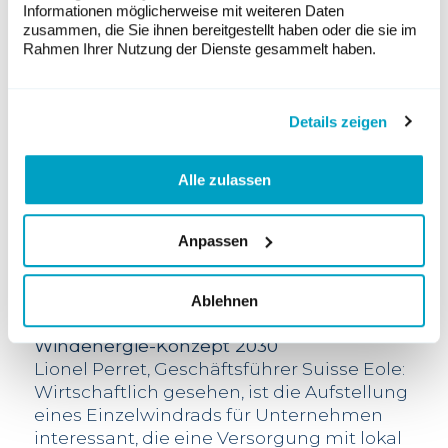
Strom komplett decken. Ein realistisches
Informationen möglicherweise mit weiteren Daten
Ziel, wenn die Windmessungen, die nach
zusammen, die Sie ihnen bereitgestellt haben oder die sie im
Rahmen Ihrer Nutzung der Dienste gesammelt haben.
Aufstellen des Windmastes für die Dauer
von sechs Monaten durchgeführt werden,
die derzeitigen Studien bestätigen.
Details zeigen
Verantwortung
„Als Marktführer haben wir Verantwortung
für die künftigen Generationen. Mit
Alle zulassen
unseren Spitzentechnologien, unseren
hochwertigen Produkten und Systemen
Anpassen
sowie unserer konsequenten
Recyclingstrategie leisten wir einen
konkreten Beitrag zur Schonung von
Ablehnen
Umwelt und Ressourcen.“
Windenergie-Konzept 2030
Lionel Perret, Geschäftsführer Suisse Eole:
Wirtschaftlich gesehen, ist die Aufstellung
eines Einzelwindrads für Unternehmen
interessant, die eine Versorgung mit lokal