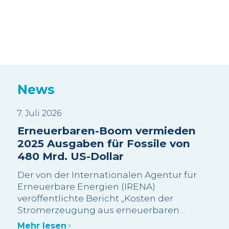
News
7. Juli 2026
3. J
Erneuerbaren-Boom vermieden
Sui
2025 Ausgaben für Fossile von
Wa
480 Mrd. US-Dollar
sc
Be
Der von der Internationalen Agentur für
Wi
Erneuerbare Energien (IRENA)
veröffentlichte Bericht „Kosten der
Die
Stromerzeugung aus erneuerbaren
meh
Energien im Jahr 2025“ schätzt, dass mehr
Bes
Mehr lesen