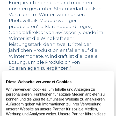
Energieautonomie an und möchten
unseren gesamten Strombedarf decken.
Vor allem im Winter, wenn unsere
Photovoltaik-Module weniger
produzieren“, erklärt Édouard Logoz,
Generaldirektor von Swisspor. „Gerade im
Winter ist die Windkraft sehr
leistungsstark, denn zwei Drittel der
jährlichen Produktion entfallen auf die
Wintermonate. Windkraft ist die ideale
Lösung, um die Produktion von
Solaranlagen zu ergänzen.“
100 % erneuerbar
Mit einer Windenergieanlage, die jährlich
Diese Webseite verwendet Cookies
etwa fünf Millionen Kilowattstunden
Wir verwenden Cookies, um Inhalte und Anzeigen zu
Strom produziert, könnte Swisspor seinen
personalisieren, Funktionen für soziale Medien anbieten zu
können und die Zugriffe auf unsere Website zu analysieren.
Strombedarf von sechs Millionen
Außerdem geben wir Informationen zu Ihrer Verwendung
Kilowattstunden jährlich mit lokal
unserer Website an unsere Partner für soziale Medien,
verfügbarem, grünem und CO
-neutralem
2
Werbung und Analysen weiter. Unsere Partner führen diese