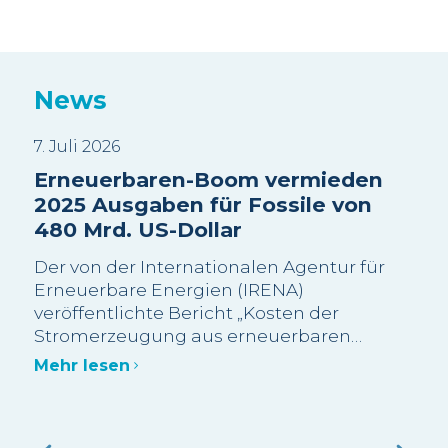
News
7. Juli 2026
3. J
Erneuerbaren-Boom vermieden
Sui
2025 Ausgaben für Fossile von
Wa
480 Mrd. US-Dollar
sc
Be
Der von der Internationalen Agentur für
Wi
Erneuerbare Energien (IRENA)
veröffentlichte Bericht „Kosten der
Die
Stromerzeugung aus erneuerbaren
meh
Energien im Jahr 2025“ schätzt, dass mehr
Bes
Mehr lesen
als 90 % der im Jahr 2025 neu in Betrieb
Gra
genommenen Erneuerbaren-Kapazitäten
abg
Meh
im Grossmassstab kostengünstiger waren
Bes