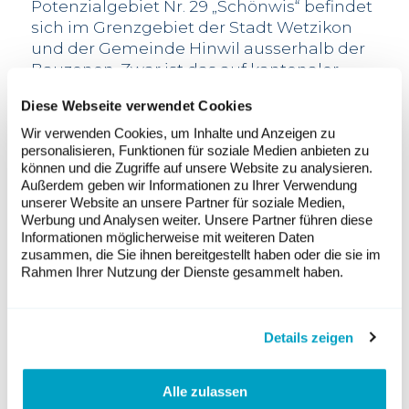
Potenzialgebiet Nr. 29 „Schönwis“ befindet
sich im Grenzgebiet der Stadt Wetzikon
und der Gemeinde Hinwil ausserhalb der
Bauzonen. Zwar ist das auf kantonaler
Ebene laufende Planungsverfahren zur
Diese Webseite verwendet Cookies
Teilrevision des Richtplans derzeit im
Gange, im Moment kann noch nicht
Wir verwenden Cookies, um Inhalte und Anzeigen zu
personalisieren, Funktionen für soziale Medien anbieten zu
definitiv gesagt werden, wo genau
können und die Zugriffe auf unsere Website zu analysieren.
Windenergieanlagen erstellt werden
Außerdem geben wir Informationen zu Ihrer Verwendung
sollen.
unserer Website an unsere Partner für soziale Medien,
Werbung und Analysen weiter. Unsere Partner führen diese
Text:
Stadt Wetzikon
Informationen möglicherweise mit weiteren Daten
zusammen, die Sie ihnen bereitgestellt haben oder die sie im
Rahmen Ihrer Nutzung der Dienste gesammelt haben.
Newsübersicht
Details zeigen
Alle zulassen