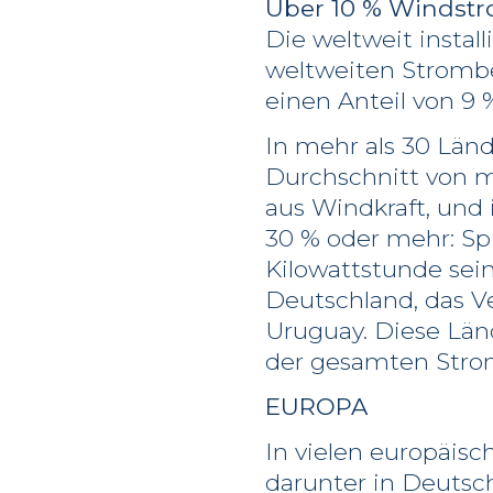
Über 10 % Windst
Die weltweit instal
weltweiten Strombe
einen Anteil von 9 
In mehr als 30 Län
Durchschnitt von m
aus Windkraft, und 
30 % oder mehr: Spi
Kilowattstunde sei
Deutschland, das Ve
Uruguay. Diese Län
der gesamten Strom
EUROPA
In vielen europäisc
darunter in Deutsc