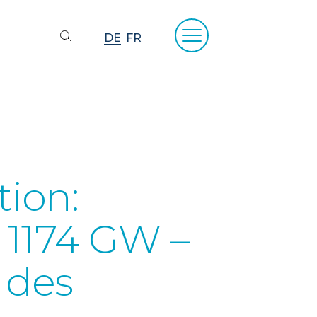
DE
FR
ion:
 1174 GW –
 des