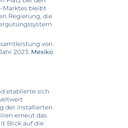
n Platz bei den
-Marktes bleibt
n Regierung, die
Vergütungssystem
esamtleistung von
Jahr 2023.
Mexiko
 etablierte sich
weltweit
 der installierten
ilien erneut das
 Blick auf die