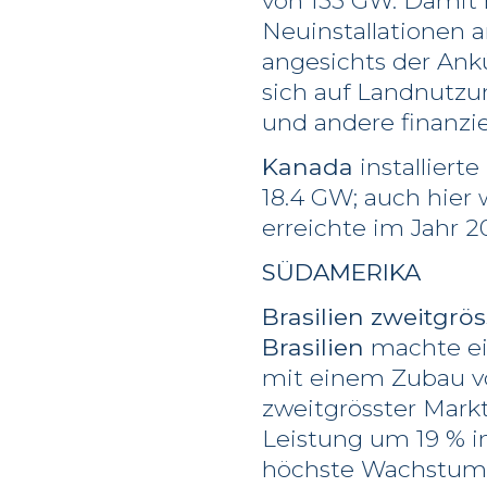
von 155 GW. Damit h
Neuinstallationen 
angesichts der An
sich auf Landnutzu
und andere finanzie
Kanada
installiert
18.4 GW; auch hier
erreichte im Jahr 2
SÜDAMERIKA
Brasilien zweitgrö
Brasilien
machte ein
mit einem Zubau vo
zweitgrösster Markt
Leistung um 19 % i
höchste Wachstum u