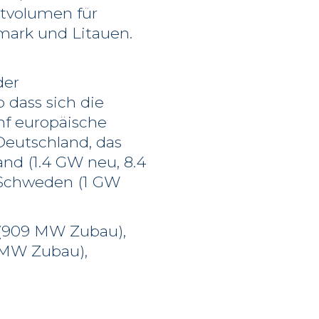
ktvolumen für
emark und Litauen.
der
o dass sich die
nf europäische
Deutschland, das
and (1.4 GW neu, 8.4
 Schweden (1 GW
 (909 MW Zubau),
 MW Zubau),