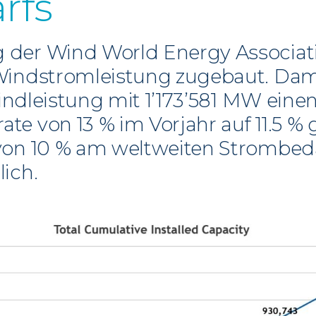
rfs
 der Wind World Energy Associat
indstromleistung zugebaut. Damit
 Windleistung mit 1’173’581 MW ein
 von 13 % im Vorjahr auf 11.5 % ge
von 10 % am weltweiten Strombed
ich.