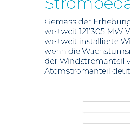
Strombeda
Gemäss der Erhebung
weltweit 121’305 MW W
weltweit installierte
wenn die Wachstumsrate
der Windstromanteil 
Atomstromanteil deutl