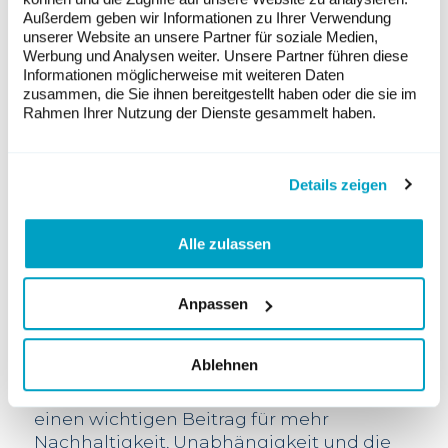
m. Bild: SFS
Außerdem geben wir Informationen zu Ihrer Verwendung
unserer Website an unsere Partner für soziale Medien,
Werbung und Analysen weiter. Unsere Partner führen diese
W
indstrom für die Industrie
Informationen möglicherweise mit weiteren Daten
zusammen, die Sie ihnen bereitgestellt haben oder die sie im
In der
Gemeinde Au-Heerbrugg plant der
Rahmen Ihrer Nutzung der Dienste gesammelt haben.
Industriekonzern SFS auf seinem
Firmengelände eine Windenergieanlage.
Das sogenannte Projekt RhintlWind sieht
Details zeigen
den Bau einer Windanlage vor, die jährlich
rund 5 Millionen Kilowattstunden Strom
produzieren und diesen direkt ins
Alle zulassen
Firmennetz eingespiesen würde. Die
Realisierung des Projekts
hätte für die
Schweiz Signalwirkung, weil es die erste
Anpassen
Windanlage wäre, die von der Industrie
direkt initiiert und umgesetzt würde. Die
Ablehnen
SFS möchte mit der Windenergieanlage
ihre Eigenproduktion stärken, um somit
einen wichtigen Beitrag für mehr
Nachhaltigkeit, Unabhängigkeit und die