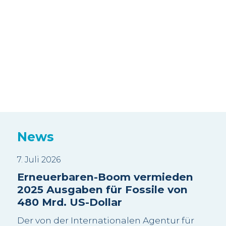
News
7. Juli 2026
3. J
Erneuerbaren-Boom vermieden
Sui
2025 Ausgaben für Fossile von
Wa
480 Mrd. US-Dollar
sc
Be
Der von der Internationalen Agentur für