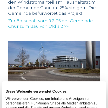
den Windstromanteil am Haushaltstrom
der Gemeinde Chur auf 25% steigern. Die
Gemeinde befürwortet das Projekt.
Zur Botschaft vom 9.2. 25 der Gemeinde
Chur zum Bau von Oldis 2 >>
Diese Webseite verwendet Cookies
Fotomontage Standort 7, SFS Kreisel,
2'765'692 / 1'254'012 Nabenhöhe 148 m,
Wir verwenden Cookies, um Inhalte und Anzeigen zu
Gesamthöhe 223 m, Distanz zur Anlage 600
personalisieren, Funktionen für soziale Medien anbieten zu
können und die Zugriffe auf unsere Website zu analysieren.