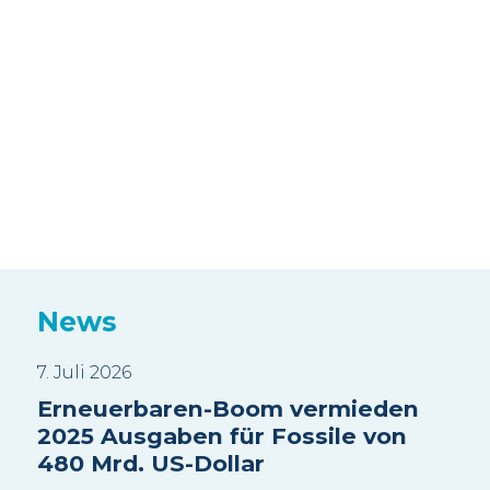
News
7. Juli 2026
3. J
Erneuerbaren-Boom vermieden
Sui
2025 Ausgaben für Fossile von
Wa
480 Mrd. US-Dollar
sc