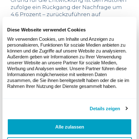
zufolge ein Rückgang der Nachfrage um
4.6 Prozent – zurückzuführen auf
anhaltend hohe Gas- und Strompreise,
eine geringere Industrieproduktion und
Diese Webseite verwendet Cookies
eine Reihe von Massnahmen für
Wir verwenden Cookies, um Inhalte und Anzeigen zu
geringeren Verbrauch im Winter.
personalisieren, Funktionen für soziale Medien anbieten zu
können und die Zugriffe auf unsere Website zu analysieren.
„Der Rückgang der fossilen Brennstoffe ist
Außerdem geben wir Informationen zu Ihrer Verwendung
ein Zeichen der Zeit“, sagte Autor Matt
unserer Website an unsere Partner für soziale Medien,
Ewen. „Aber wir müssen sehen, dass
Werbung und Analysen weiter. Unsere Partner führen diese
saubere Energie die fossilen Brennstoffe
Informationen möglicherweise mit weiteren Daten
zusammen, die Sie ihnen bereitgestellt haben oder die sie im
schneller ersetzt. Ein massiver Vorstoss, vor
Rahmen Ihrer Nutzung der Dienste gesammelt haben.
allem bei Solar- und Windenergie, ist
dringend erforderlich, um eine
widerstandsfähige Wirtschaft in ganz
Details zeigen
Europa zu stützen.“
11 Länder mit über 20% Rückgang
Der Rückgang fossiler Brennstoff in der
Alle zulassen
ersten Jahreshälfte sei in ganz Europa zu