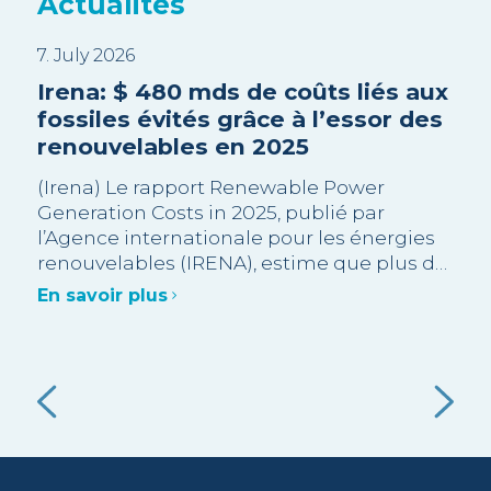
Actualités
7. July 2026
3. J
EA
Irena: $ 480 mds de coûts liés aux
Sui
es
fossiles évités grâce à l’essor des
Tri
renouvelables en 2025
en
pr
s
(Irena) Le rapport Renewable Power
Generation Costs in 2025, publié par
La 
l’Agence internationale pour les énergies
rec
ur
renouvelables (IRENA), estime que plus de
opp
e.
90 % des capacités renouvelables à
Gra
En savoir plus
l’échelle industrielle ajoutées en 2025
des
),
En 
étaient moins chères que l’alternative
été
fossile neuve la moins coûteuse.
admi
ent
val
e à
e