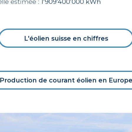
lle estimée :
1’909’400’000 kWh
L'éolien suisse en chiffres
Production de courant éolien en Europ