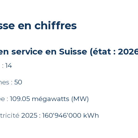
sse en chiffres
n service en Suisse (état : 2026
 :
14
nes :
50
ée :
109.05 mégawatts (MW)
tricité
2025 : 160’946’000 kWh