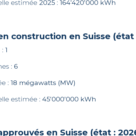
elle estimée
2025
:
164’420’000 kWh
en construction en Suisse (état :
 :
1
nes :
6
ée :
18 mégawatts (MW)
lle estimée :
45’000’000 kWh
approuvés en Suisse (état : 2026