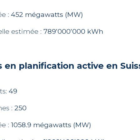
ée :
452 mégawatts (MW)
lle estimée :
789’000’000 kWh
 en planification active en Suiss
ts:
49
nes :
250
ée :
1058.9 mégawatts (MW)