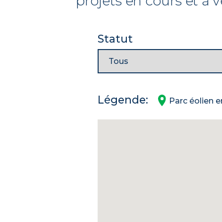
projets en cours et à v
Statut
Légende:
Parc éolien e