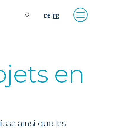
DE
FR
ojets en
isse ainsi que les