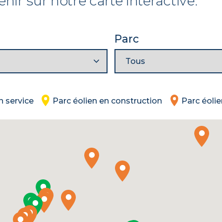
enir sur notre carte interactive.
Parc
n service
Parc éolien en construction
Parc éoli