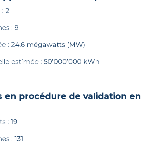
 :
2
nes :
9
ée :
24.6 mégawatts (MW)
lle estimée :
50’000’000 kWh
s en procédure de validation en
s :
19
nes :
131