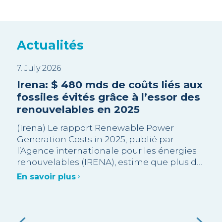
Actualités
7. July 2026
3. J
EA
Irena: $ 480 mds de coûts liés aux
Sui
es
fossiles évités grâce à l’essor des
Tri
renouvelables en 2025
en
pr
s
(Irena) Le rapport Renewable Power
Generation Costs in 2025, publié par
La 
l’Agence internationale pour les énergies
rec
ur
renouvelables (IRENA), estime que plus de
opp
e.
90 % des capacités renouvelables à
Gra
En savoir plus
l’échelle industrielle ajoutées en 2025
des
),
En 
étaient moins chères que l’alternative
été
fossile neuve la moins coûteuse.
admi
ent