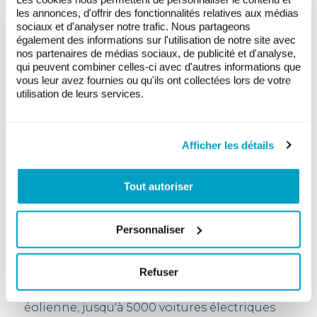
les annonces, d'offrir des fonctionnalités relatives aux médias
Avec un mix intelligent approprié,
sociaux et d'analyser notre trafic. Nous partageons
toutes les énergies renouvelables se
également des informations sur l'utilisation de notre site avec
complètent et garantissent un
nos partenaires de médias sociaux, de publicité et d'analyse,
approvisionnement local et écologique
qui peuvent combiner celles-ci avec d'autres informations que
en énergie pendant toute l’année.
vous leur avez fournies ou qu'ils ont collectées lors de votre
utilisation de leurs services.
La production d’électricité des
éoliennes suisses parle d’elle-même : la
grande majorité des éoliennes produit
Afficher les détails
autant voire bien plus que ce qui avait
été prévu au moment de leur
Tout autoriser
construction.
Personnaliser
Refuser
Avec la production d'électricité d'une
éolienne, jusqu'à 5000 voitures électriques