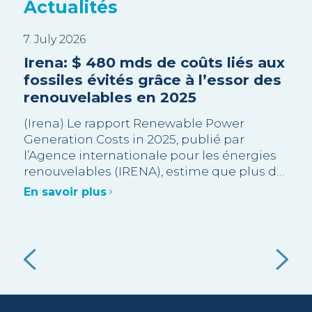
Actualités
7. July 2026
3. J
EA
Irena: $ 480 mds de coûts liés aux
Sui
es
fossiles évités grâce à l’essor des
Tri
renouvelables en 2025
en
pr
s
(Irena) Le rapport Renewable Power
Generation Costs in 2025, publié par
La 
l’Agence internationale pour les énergies
rec
ur
renouvelables (IRENA), estime que plus de
opp
e.
90 % des capacités renouvelables à
Gra
En savoir plus
l’échelle industrielle ajoutées en 2025
des
),
En 
étaient moins chères que l’alternative
été
fossile neuve la moins coûteuse.
admi
ent
val
e à
e