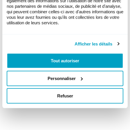
également des informations sur l'utilisation de notre site avec
procédure de planification ou dans une
nos partenaires de médias sociaux, de publicité et d'analyse,
très faible mesure. En Suisse, les
qui peuvent combiner celles-ci avec d'autres informations que
préoccupations de la population et des
vous leur avez fournies ou qu'ils ont collectées lors de votre
utilisation de leurs services.
communes concernées sont prises en
compte avec la plus grande priorité. À
l’étranger, on tente de compenser
l’absence de consultation citoyenne par
Afficher les détails
une distance minimale d’éloignement.
Tout autoriser
De nombreuses études montrent par
ailleurs que la distance d’éloignement
aux éoliennes n’a pas d’influence sur
Personnaliser
leur acceptation.
Voir également
Les riverains vivent très
Refuser
bien avec l’éolien