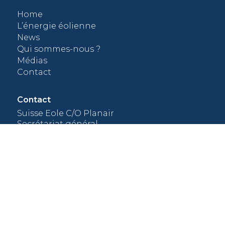
Home
t
L’énergie éolienne
News
lus
Qui sommes-nous ?
Médias
Contact
Contact
Suisse Eole C/O Planair
Secrétariat général
Rue Galilée 6
CH-1400 Yverdon-les-Bains
+41 32 933 88 66
contact@suisse-eole.ch
Devenir membre