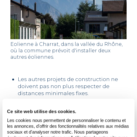
Eolienne à Charrat, dans la vallée du Rhône,
où la commune prévoit d'installer deux
autres éoliennes.
Les autres projets de construction ne
doivent pas non plus respecter de
distances minimales fixes.
À l’étranger, des distances minimales
Ce site web utilise des cookies.
d’éloignement sont en partie requises
pour l’éolien. Ceci est dû en premier lieu
Les cookies nous permettent de personnaliser le contenu et
au fait que la population n’a pas la
les annonces, d'offrir des fonctionnalités relatives aux médias
sociaux et d'analyser notre trafic. Nous partageons
possibilité de s’impliquer dans la la