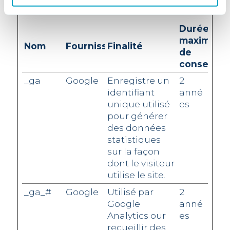
les sites web.
Durée
maximale
Nom
Fournisseur
Finalité
de
conservat
_ga
Google
Enregistre un
2
identifiant
anné
unique utilisé
es
pour générer
des données
statistiques
sur la façon
dont le visiteur
utilise le site.
_ga_#
Google
Utilisé par
2
Google
anné
Analytics our
es
recueillir des