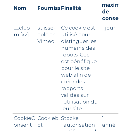
maximale
Nom
Fournisseur
Finalité
de
conservat
__cf_b
suisse-
Ce cookie est
1 jour
m [x2]
eole.ch
utilisé pour
Vimeo
distinguer les
humains des
robots. Ceci
est bénéfique
pour le site
web afin de
créer des
rapports
valides sur
l'utilisation du
leur site.
CookieC
Cookieb
Stocke
1
onsent
ot
l'autorisation
anné