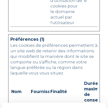
d'utilisation de
e
cookies pour
le domaine
actuel par
l'utilisateur
Préférences (1)
Les cookies de préférences permettent à
un site web de retenir des informations
qui modifient la manière dont le site se
comporte ou s’affiche, comme votre
langue préférée ou la région dans
laquelle vous vous situez.
Durée
maximale
Nom
Fournisseur
Finalité
de
conservat
wp-
suisse-
Désigne le
Sessi