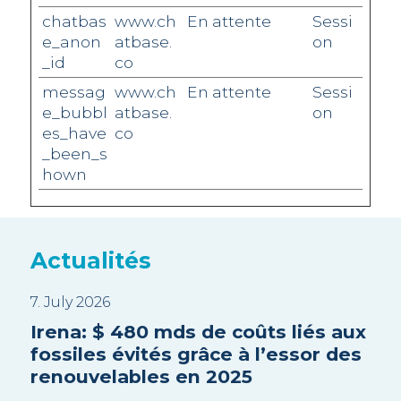
chatbas
www.ch
En attente
Sessi
e_anon
atbase.
on
_id
co
messag
www.ch
En attente
Sessi
e_bubbl
atbase.
on
es_have
co
_been_s
hown
Actualités
7. July 2026
3. J
EA
Irena: $ 480 mds de coûts liés aux
Sui
es
fossiles évités grâce à l’essor des
Tri
renouvelables en 2025
en
pr