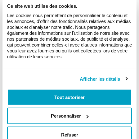
wpml_c
eole.ch
code de pays
on
Ce site web utilise des cookies.
urrent_l
calculé selon
Les cookies nous permettent de personnaliser le contenu et
anguag
l'adresse IP de
les annonces, d'offrir des fonctionnalités relatives aux médias
sociaux et d'analyser notre trafic. Nous partageons
e
l'utilisateur.
également des informations sur l'utilisation de notre site avec
Utilisé pour
nos partenaires de médias sociaux, de publicité et d'analyse,
déterminer
qui peuvent combiner celles-ci avec d'autres informations que
quelle langue
vous leur avez fournies ou qu'ils ont collectées lors de votre
doit être
utilisation de leurs services.
utilisée pour
des
utilisateurs.
Afficher les détails
Tout autoriser
Statistiques (4)
Les cookies statistiques aident les
propriétaires du site web, par la collecte
Personnaliser
et la communication d'informations de
manière anonyme, à comprendre
Refuser
comment les visiteurs interagissent avec