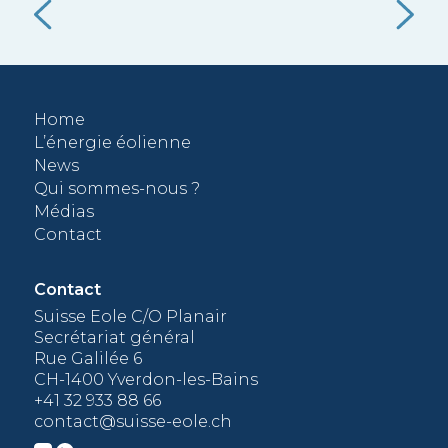
fossile neuve la moins coûteuse.
admi
ent
val
nt
e.
Home
L’énergie éolienne
tion
News
que
Qui sommes-nous ?
tie
Médias
Contact
Contact
Suisse Eole C/O Planair
Secrétariat général
Rue Galilée 6
CH-1400 Yverdon-les-Bains
+41 32 933 88 66
contact@suisse-eole.ch