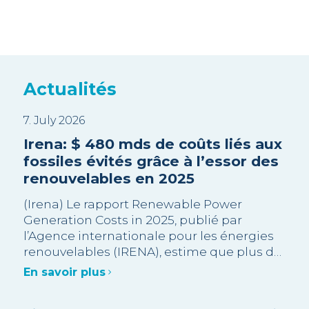
Actualités
7. July 2026
3. J
all
Irena: $ 480 mds de coûts liés aux
Sui
fossiles évités grâce à l’essor des
Tri
renouvelables en 2025
en
pr
(Irena) Le rapport Renewable Power
Generation Costs in 2025, publié par
 a
La 
l’Agence internationale pour les énergies
rec
renouvelables (IRENA), estime que plus de
a
opp
90 % des capacités renouvelables à
Gra
En savoir plus
l’échelle industrielle ajoutées en 2025
la »
des
En 
étaient moins chères que l’alternative
été