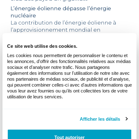
L’énergie éolienne dépasse l’énergie
nucléaire
La contribution de l’énergie éolienne à
l’approvisionnement mondial en
électricité n’a jamais été aussi élevée
qu’aujourd’hui. En 2025, les éoliennes ont
Ce site web utilise des cookies.
produit suffisamment d’électricité pour
Les cookies nous permettent de personnaliser le contenu et
couvrir plus de 11 % de la demande
les annonces, d'offrir des fonctionnalités relatives aux médias
mondiale. Elles ont ainsi dépassé l’énergie
sociaux et d'analyser notre trafic. Nous partageons
nucléaire et se sont rapprochées des
également des informations sur l'utilisation de notre site avec
nos partenaires de médias sociaux, de publicité et d'analyse,
sources d’énergie fossiles. Cette étape
qui peuvent combiner celles-ci avec d'autres informations que
reflète non seulement le développement
vous leur avez fournies ou qu'ils ont collectées lors de votre
rapide du secteur, mais montre
utilisation de leurs services.
également que l’énergie éolienne joue un
rôle croissant en tant que source d’énergie
fiable.
Afficher les détails
Au niveau national, la part de l’énergie
éolienne dans l’approvisionnement en
Tout autoriser