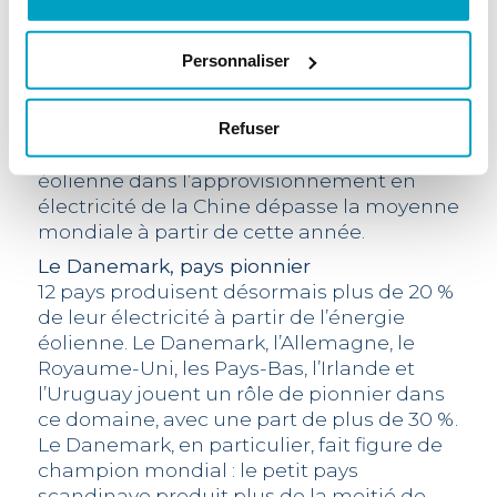
électricité est désormais égale ou
supérieure à la moyenne mondiale dans
plus de 30 pays. L’année dernière, la Chine
Personnaliser
a produit 10.8 % de son électricité à partir
de l’énergie éolienne et se situait ainsi très
près de la moyenne mondiale. La WWEA
Refuser
s’attend à ce que la part de l’énergie
éolienne dans l’approvisionnement en
électricité de la Chine dépasse la moyenne
mondiale à partir de cette année.
Le Danemark, pays pionnier
12 pays produisent désormais plus de 20 %
de leur électricité à partir de l’énergie
éolienne. Le Danemark, l’Allemagne, le
Royaume-Uni, les Pays-Bas, l’Irlande et
l’Uruguay jouent un rôle de pionnier dans
ce domaine, avec une part de plus de 30 %.
Le Danemark, en particulier, fait figure de
champion mondial : le petit pays
scandinave produit plus de la moitié de