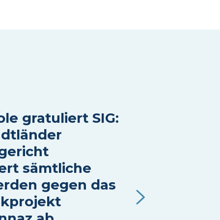
le gratuliert SIG:
dtländer
gericht
ert sämtliche
rden gegen das
kprojekt
nnaz ab