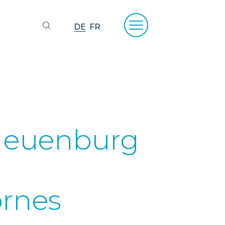
DE
FR
 Neuenburg
ornes