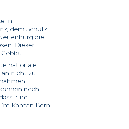
te im
enz, dem Schutz
 Neuenburg die
sen. Dieser
 Gebiet.
te nationale
lan nicht zu
ssnahmen
 können noch
 dass zum
n im Kanton Bern