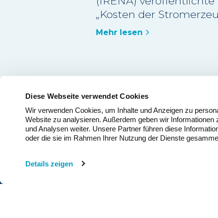
(IRENA) veröffentlichte
„Kosten der Stromerze
erneuerbaren Energien
Mehr lesen
2025“ schätzt, dass meh
der im Jahr 2025 neu in
genommenen Erneuerb
Kapazitäten im Grossm
kostengünstiger waren a
Diese Webseite verwendet Cookies
kostengünstigste neue f
Wir verwenden Cookies, um Inhalte und Anzeigen zu personali
Website zu analysieren. Außerdem geben wir Informationen 
Alternative.
und Analysen weiter. Unsere Partner führen diese Informatio
oder die sie im Rahmen Ihrer Nutzung der Dienste gesamme
K
Home
Details zeigen
S
Windenergie
G
News
D
Über Uns
B
C
Medien
+4