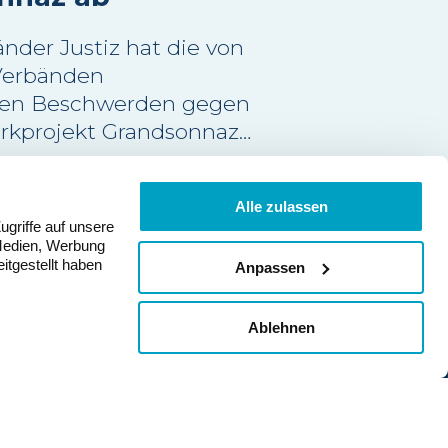
nder Justiz hat die von
Verbänden
ten Beschwerden gegen
rkprojekt Grandsonnaz
nder Jura abgewiesen.
von den
Alle zulassen
eführenden
ugriffe auf unsere
ten Einwände wurde
 Medien, Werbung
itgestellt haben
tungsgericht
Anpassen
en. Damit wurde der
Mitglied werden
an mit Baubewilligung
Ablehnen
ich bestätigt.