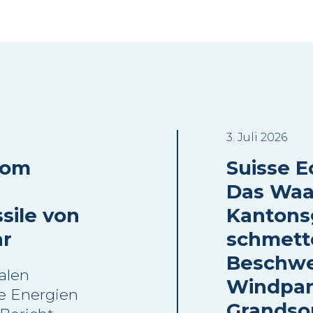
3. Juli 2026
oom
Suisse Eo
Das Waa
sile von
Kantons
ar
schmett
Beschwe
alen
Windpar
e Energien
Grandso