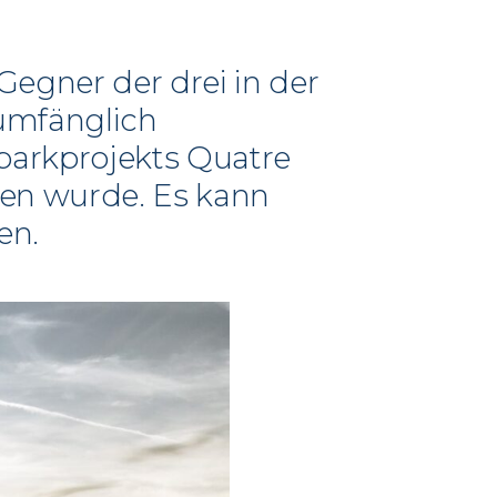
egner der drei in der
umfänglich
parkprojekts Quatre
hen wurde. Es kann
en.