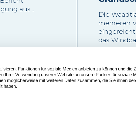
 Bericht
ugung aus
Die Waadtlä
 im Jahr
mehreren 
r als 90 %
eingereich
 Betrieb
das Windpa
aren-
im Waadtlä
assstab
Mehr lesen
Keiner der 
ls die
Beschwerd
ossile
sieren, Funktionen für soziale Medien anbieten zu können und die Z
vorgebrach
zu Ihrer Verwendung unserer Website an unsere Partner für soziale
nen möglicherweise mit weiteren Daten zusammen, die Sie ihnen bere
vom Verwal
lt haben.
gutgeheiss
ontakt
Nutzungspl
uisse Eole
vollumfängl
eschäftsstelle
eutschschweiz
yfangweg 53
H-4051 Basel
1 61 965 99 19