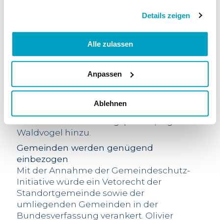
bis 2045 der Anteil an für die Windenergie
Details zeigen
gerodeter Waldfläche nur 0.008 Prozent
der Schweizer Waldfläche entsprechen
dürfte», erklärt Olivier Waldvogel. Die
Alle zulassen
Annahme der Waldschutz-Initiative würde
jedoch gleichzeitig rund 85 % der
Anpassen
geplanten Windräder verhindern,
insbesondere aufgrund des verlangten
Abstands zum Wald von 150 Metern. «Das
Ablehnen
hat nichts mit Waldschutz zu tun, sondern
ist strikte Verhinderungspolitik», fügt
Waldvogel hinzu.
Gemeinden werden genügend
einbezogen
Mit der Annahme der Gemeindeschutz-
Initiative würde ein Vetorecht der
Standortgemeinde sowie der
umliegenden Gemeinden in der
Bundesverfassung verankert. Olivier