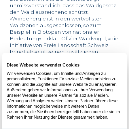
unmissverständlich, dass das Waldgesetz
den Wald ausreichend schützt.
«Windenergie ist in den wertvollsten
Waldzonen ausgeschlossen, so zum
Beispiel in Biotopen von nationaler
Bedeutung», erklärt Olivier Waldvogel, «die
Initiative von Freie Landschaft Schweiz
bringt absolut keinen zusätzlichen
Schutz!»
Diese Webseite verwendet Cookies
Nur 0.008 Prozent der Schweizer
Wir verwenden Cookies, um Inhalte und Anzeigen zu
Waldfläche
personalisieren, Funktionen für soziale Medien anbieten zu
Die Windenergie ist äusserst
können und die Zugriffe auf unsere Website zu analysieren.
flächeneffizient, so wird pro Windrad, das
Außerdem geben wir Informationen zu Ihrer Verwendung
jährlich notabene ca. 10 Mio. kWh
unserer Website an unsere Partner für soziale Medien,
produziert, nur rund ein Hektar Land
Werbung und Analysen weiter. Unsere Partner führen diese
Informationen möglicherweise mit weiteren Daten
beansprucht. Bei Projekten im Wald wird
zusammen, die Sie ihnen bereitgestellt haben oder die sie im
nur die Hälfte davon definitiv gerodet.
Rahmen Ihrer Nutzung der Dienste gesammelt haben.
Diese Fläche wird anderenorts wieder
aufgeforstet. «Der Bund rechnet vor, dass