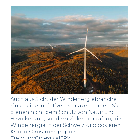
Auch aus Sicht der Windenergiebranche
sind beide Initiativen klar abzulehnen. Sie
dienen nicht dem Schutz von Natur und
Bevölkerung, sondern zielen darauf ab, die
Windenergie in der Schweiz zu blockieren.
©Foto: Ökostromgruppe
Freiburg/Cinestyle|FPV