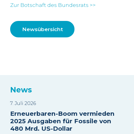
Zur Botschaft des Bundesrats >>
Newsübersicht
News
7. Juli 2026
3. J
:
Erneuerbaren-Boom vermieden
Sui
2025 Ausgaben für Fossile von
Wa
480 Mrd. US-Dollar
sc