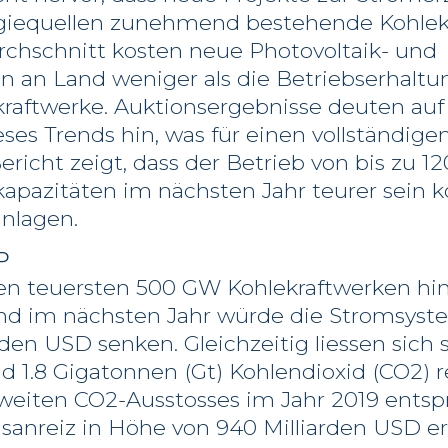
iequellen zunehmend bestehende Kohlekra
rchschnitt kosten neue Photovoltaik- und
 an Land weniger als die Betriebserhaltun
raftwerke. Auktionsergebnisse deuten auf
es Trends hin, was für einen vollständige
Bericht zeigt, dass der Betrieb von bis zu 
apazitäten im nächsten Jahr teurer sein k
anlagen.
P
n teuersten 500 GW Kohlekraftwerken hin
d im nächsten Jahr würde die Stromsyste
rden USD senken. Gleichzeitig liessen sich s
 1.8 Gigatonnen (Gt) Kohlendioxid (CO2) r
eiten CO2-Ausstosses im Jahr 2019 entspr
onsanreiz in Höhe von 940 Milliarden USD 