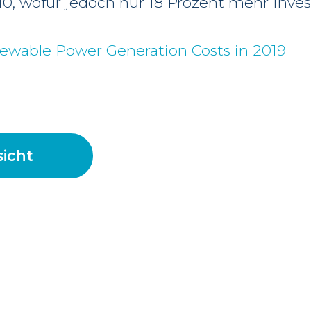
 wofür jedoch nur 18 Prozent mehr Inves
ewable Power Generation Costs in 2019
icht