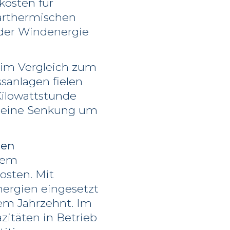
kosten für
larthermischen
 der Windenergie
 im Vergleich zum
sanlagen fielen
Kilowattstunde
e eine Senkung um
men
 dem
osten. Mit
nergien eingesetzt
nem Jahrzehnt. Im
zitäten in Betrieb