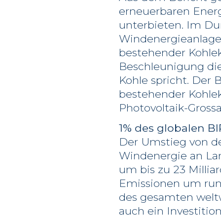
erneuerbaren Energ
unterbieten. Im Du
Windenergieanlagen
bestehender Kohlek
Beschleunigung dies
Kohle spricht. Der 
bestehender Kohlek
Photovoltaik-Gross
1% des globalen BI
Der Umstieg von de
Windenergie an Lan
um bis zu 23 Millia
Emissionen um rund
des gesamten weltw
auch ein Investiti