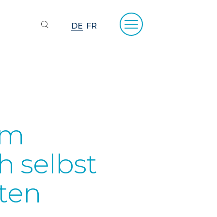
DE
FR
om
h selbst
ten