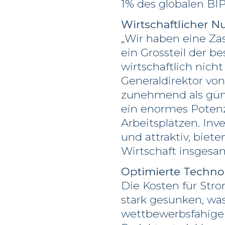
1% des globalen BI
Wirtschaftlicher N
„Wir haben eine Zä
ein Grossteil der 
wirtschaftlich nich
Generaldirektor von
zunehmend als güns
ein enormes Potenz
Arbeitsplätzen. Inve
und attraktiv, biet
Wirtschaft insgesam
Optimierte Techno
Die Kosten für Str
stark gesunken, wa
wettbewerbsfähige 