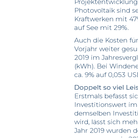
Projektentwicklung
Photovoltaik sind 
Kraftwerken mit 4
auf See mit 29%.
Auch die Kosten fü
Vorjahr weiter gesu
2019 im Jahresverg
(kWh). Bei Winden
ca. 9% auf 0,053 U
Doppelt so viel Le
Erstmals befasst s
Investitionswert i
demselben Investit
wird, lässt sich me
Jahr 2019 wurden do