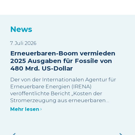
News
7. Juli 2026
3. J
Erneuerbaren-Boom vermieden
Sui
2025 Ausgaben für Fossile von
Wa
480 Mrd. US-Dollar
sc
Be
Der von der Internationalen Agentur für
Wi
Erneuerbare Energien (IRENA)
veröffentlichte Bericht „Kosten der
Die
Stromerzeugung aus erneuerbaren
meh
Energien im Jahr 2025“ schätzt, dass mehr
Bes
Mehr lesen
als 90 % der im Jahr 2025 neu in Betrieb
Gra
genommenen Erneuerbaren-Kapazitäten
abg
Meh
im Grossmassstab kostengünstiger waren
Bes
als die kostengünstigste neue fossile