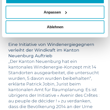
Patrick Jobin: „Die Bevölkerung hat sich mit
einer Stimmenmehrheit von 65.05 % für den
Anpassen
Gegenvorschlag des Grossen Rats
ausgesprochen und die Initiative mit über 60
% der Stimmen abgelehnt.“
Ablehnen
Eine Initiative von Windenergiegegnern
verleiht der Windkraft im Kanton
Neuenburg Auftrieb
„Der Kanton Neuenburg hat ein
kantonales Windenergie-Konzept mit 14
Standorten ausgearbeitet, die untersucht
wurden, 5 davon wurden beibehalten“,
erklärte Patrick Jobin, Jurist beim
kantonalen Amt für Raumplanung. Es ist
übrigens der Initiative « Avenir des Crêtes :
au peuple de décider ! » zu verdanken,
dass die Bevölkerung 2014 an der Urne