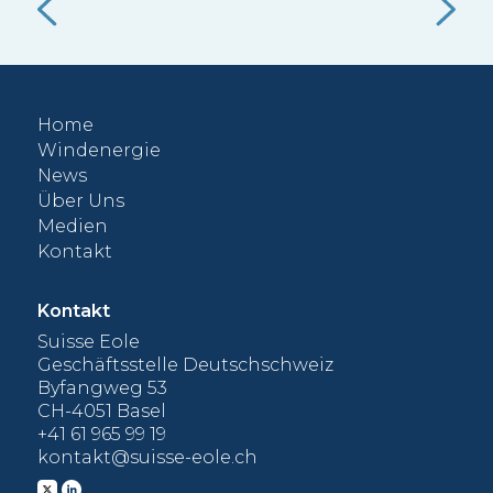
Ein
Alternative.
 die
gut
f
Nut
vol
Home
000
Windenergie
News
Über Uns
Medien
Kontakt
Kontakt
Suisse Eole
Geschäftsstelle Deutschschweiz
Byfangweg 53
CH-4051 Basel
+41 61 965 99 19
kontakt@suisse-eole.ch