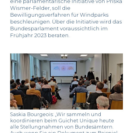
eine parlamentarische Initiative von Priska
Wismer-Felder, soll die
Bewilligungsverfahren für Windparks
beschleunigen. Über die Initiative wird das
Bundesparlament voraussichtlich im
Frühjahr 2023 beraten.
Saskia Bourgeois: „Wir sammeln und
koordinieren beim Guichet Unique heute
alle Stellungnahmen von Bundesämtern.