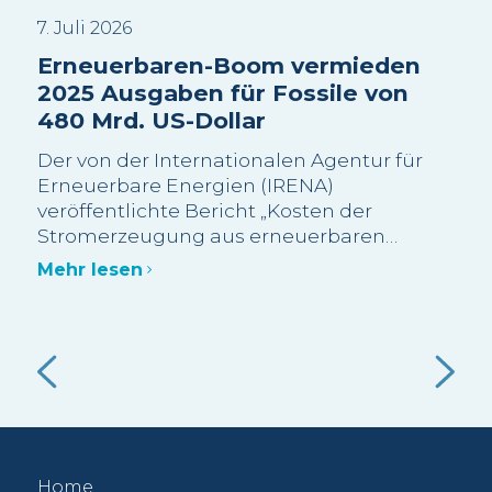
7. Juli 2026
3. J
Erneuerbaren-Boom vermieden
Sui
2025 Ausgaben für Fossile von
Wa
480 Mrd. US-Dollar
sc
Be
Der von der Internationalen Agentur für
Wi
Erneuerbare Energien (IRENA)
veröffentlichte Bericht „Kosten der
Die
Stromerzeugung aus erneuerbaren
meh
Energien im Jahr 2025“ schätzt, dass mehr
Bes
Mehr lesen
als 90 % der im Jahr 2025 neu in Betrieb
Gra
genommenen Erneuerbaren-Kapazitäten
abg
Meh
im Grossmassstab kostengünstiger waren
Bes
als die kostengünstigste neue fossile
Ein
Alternative.
 die
gut
f
Nut
vol
Home