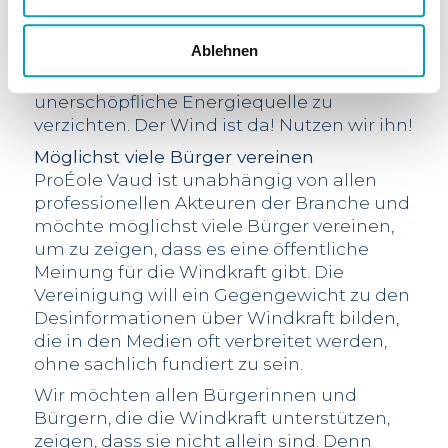
2 m², d. h. einer Dachfläche von 40‘000 m².
Da die Windkraft verglichen mit anderen
Ablehnen
Technologien beim CO2-Fussabdruck sehr
gut abschneidet, wäre es falsch, auf diese
unerschöpfliche Energiequelle zu
verzichten. Der Wind ist da! Nutzen wir ihn!
Möglichst viele Bürger vereinen
ProÉole Vaud ist unabhängig von allen
professionellen Akteuren der Branche und
möchte möglichst viele Bürger vereinen,
um zu zeigen, dass es eine öffentliche
Meinung für die Windkraft gibt. Die
Vereinigung will ein Gegengewicht zu den
Desinformationen über Windkraft bilden,
die in den Medien oft verbreitet werden,
ohne sachlich fundiert zu sein.
Wir möchten allen Bürgerinnen und
Bürgern, die die Windkraft unterstützen,
zeigen, dass sie nicht allein sind. Denn