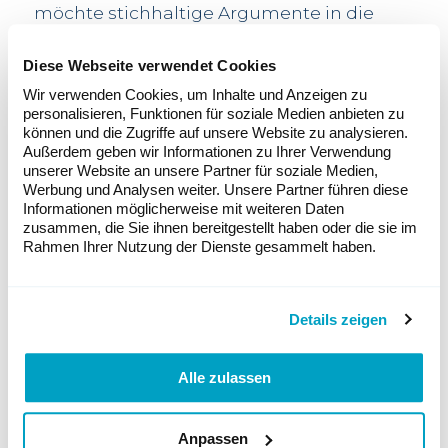
möchte stichhaltige Argumente in die
Diskussion einbringen und sich in den
Medien positionieren, wo oftmals nur die
Diese Webseite verwendet Cookies
Windkraftgegner zu Wort kommen.
Wir verwenden Cookies, um Inhalte und Anzeigen zu
Windkraft braucht wenig Platz
personalisieren, Funktionen für soziale Medien anbieten zu
können und die Zugriffe auf unsere Website zu analysieren.
Windenergie, die im Einklang mit der
Außerdem geben wir Informationen zu Ihrer Verwendung
Natur und unter Wahrung der Artenvielfalt
unserer Website an unsere Partner für soziale Medien,
ausgebaut wird, ist unerlässlich und muss
Werbung und Analysen weiter. Unsere Partner führen diese
aufgrund ihrer unwiderlegbaren Vorzüge
Informationen möglicherweise mit weiteren Daten
im zukünftigen Energiemix vertreten sein.
zusammen, die Sie ihnen bereitgestellt haben oder die sie im
Rahmen Ihrer Nutzung der Dienste gesammelt haben.
Im Kanton Waadt, einer Region mit
starken Winden, produziert eine
Windenergieanlage Strom für 10’000
Menschen oder für etwa 5000 E-Autos. Die
Details zeigen
Windkraft, die die Sonnenenergie so ideal
ergänzt, nimmt noch dazu weniger Platz
Alle zulassen
ein: Eine Windenergieanlage (4 MW)
produziert genauso viel Strom wie 20’000
Solarpaneele mit einer Fläche von jeweils
Anpassen