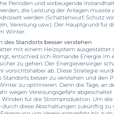
he Perioden und vorbeugende Instandhal
erden, die Leistung der Anlagen musste 
rosselt werden (Schattenwurf, Schutz vo
ln, Vereisung usw.). Der Hauptgrund für 
im Winter.
n des Standorts besser verstehen
ätter mit einem Heizsystem ausgestattet si
gt, entschied sich Romande Energie im e
icher zu gehen: Der Energieversorger sch
r vorsichtshalber ab. Diese Strategie wurd
 Standorts besser zu verstehen und den Pl
inter zu optimieren. Denn die Tage, an 
jahr wegen Vereisungsgefahr abgeschaltet
 Winden für die Stromproduktion. Um die
 durch diese Abschaltungen zukünftig zu v
ur Erkennung von Vereisungsgefahr bis zu