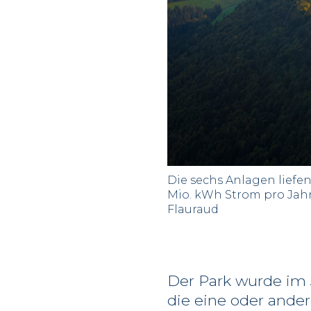
Die sechs Anlagen liefen
Mio. kWh Strom pro Jahr 
Flauraud
Der Park wurde im 
die eine oder ande