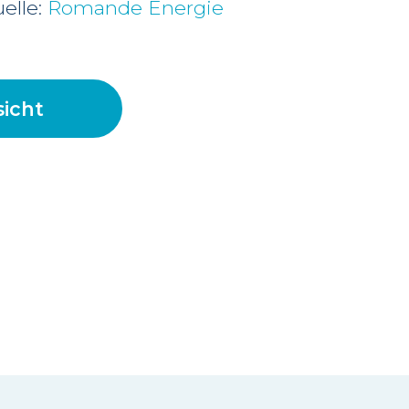
uelle:
Romande Energie
icht