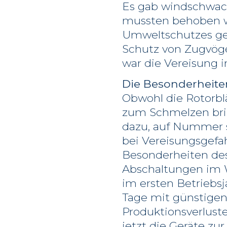
Es gab windschwac
mussten behoben w
Umweltschutzes ged
Schutz von Zugvöge
war die Vereisung 
Die Besonderheite
Obwohl die Rotorbl
zum Schmelzen brin
dazu, auf Nummer s
bei Vereisungsgefah
Besonderheiten des
Abschaltungen im W
im ersten Betriebs
Tage mit günstigen
Produktionsverluste
jetzt die Geräte z