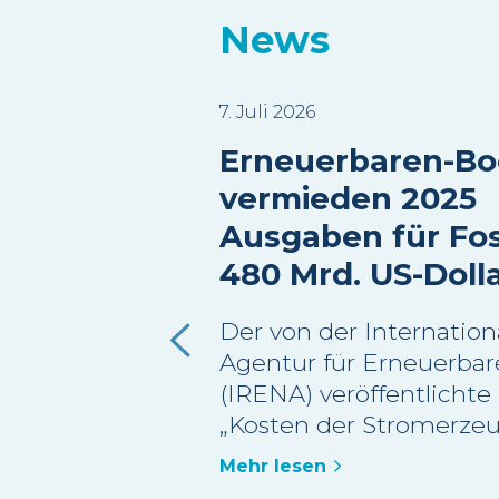
News
7. Juli 2026
Erneuerbaren-B
vermieden 2025
Ausgaben für Fos
480 Mrd. US-Doll
Der von der Internation
Agentur für Erneuerbar
(IRENA) veröffentlichte
„Kosten der Stromerze
erneuerbaren Energien
Mehr lesen
2025“ schätzt, dass meh