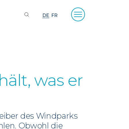
DE
FR
ält, was er
reiber des Windparks
ahlen. Obwohl die