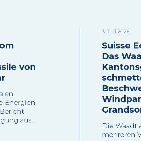
3. Juli 2026
oom
Suisse Eo
Das Waa
sile von
Kantons
ar
schmett
Beschwe
alen
Windpar
e Energien
Grandso
 Bericht
ugung aus
Die Waadtlä
 im Jahr
mehreren 
r als 90 %