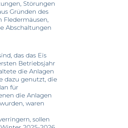
tungen, Störungen
aus Gründen des
n Fledermäusen,
die Abschaltungen
nd, das das Eis
rsten Betriebsjahr
altete die Anlagen
e dazu genutzt, die
an für
denen die Anlagen
 wurden, waren
erringern, sollen
m Winter 2025-2026