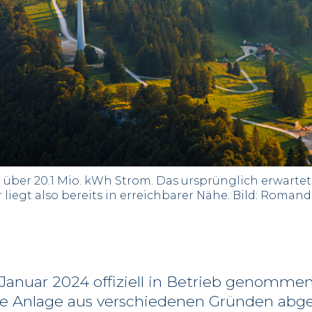
 über 20.1 Mio. kWh Strom. Das ursprünglich erwartet
liegt also bereits in erreichbarer Nähe. Bild: Romand
Januar 2024 offiziell in Betrieb genomme
re Anlage aus verschiedenen Gründen abge