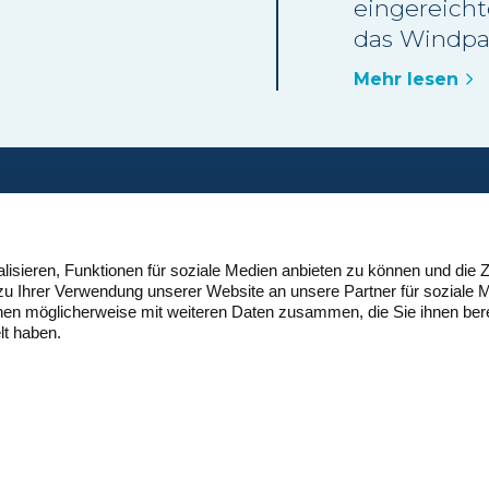
eingereich
 Betrieb
das Windpa
aren-
im Waadtlä
assstab
Mehr lesen
Keiner der 
ls die
Beschwerd
ossile
vorgebrach
vom Verwal
gutgeheiss
ontakt
Nutzungspl
uisse Eole
sieren, Funktionen für soziale Medien anbieten zu können und die Z
vollumfängl
eschäftsstelle
zu Ihrer Verwendung unserer Website an unsere Partner für soziale
eutschschweiz
nen möglicherweise mit weiteren Daten zusammen, die Sie ihnen bere
yfangweg 53
lt haben.
H-4051 Basel
1 61 965 99 19
ontakt@suisse-eole.ch
Cookie-Erkläru