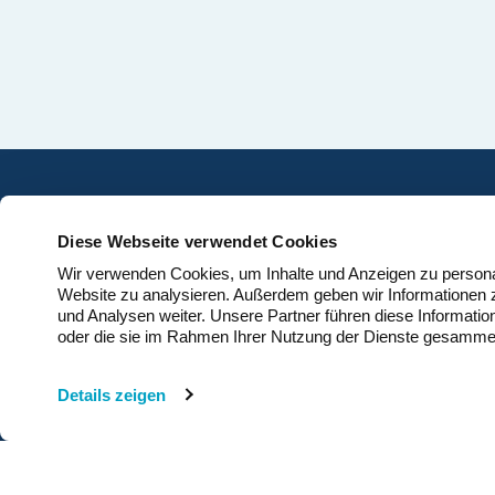
der im Jahr 2025 neu in
genommenen Erneuerb
Kapazitäten im Grossm
kostengünstiger waren a
kostengünstigste neue f
Alternative.
K
Home
Diese Webseite verwendet Cookies
S
Windenergie
Wir verwenden Cookies, um Inhalte und Anzeigen zu personali
G
Website zu analysieren. Außerdem geben wir Informationen 
News
D
und Analysen weiter. Unsere Partner führen diese Informatio
Über Uns
B
oder die sie im Rahmen Ihrer Nutzung der Dienste gesamme
C
Medien
+4
Kontakt
Details zeigen
k