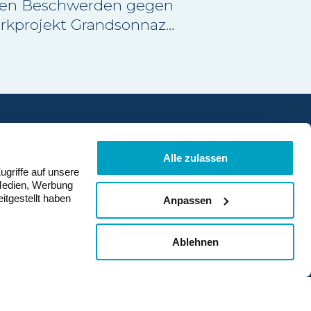
ten Beschwerden gegen
rkprojekt Grandsonnaz
nder Jura abgewiesen.
von den
eführenden
ten Einwände wurde
tungsgericht
en. Damit wurde der
Mitglied werden
an mit Baubewilligung
Alle zulassen
ugriffe auf unsere
ich bestätigt.
 Medien, Werbung
itgestellt haben
Anpassen
Ablehnen
ng
Datenschutz
Impressum
© suisse éole 2026