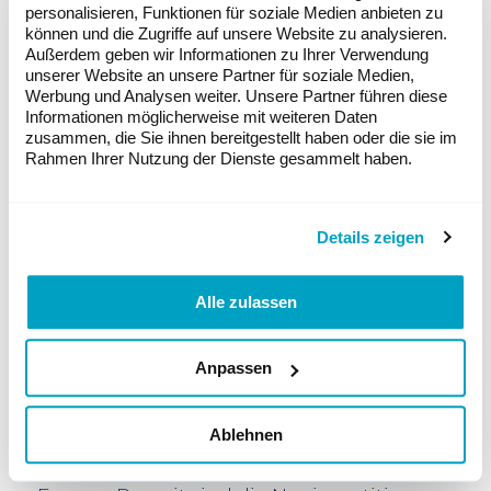
personalisieren, Funktionen für soziale Medien anbieten zu
können und die Zugriffe auf unsere Website zu analysieren.
Außerdem geben wir Informationen zu Ihrer Verwendung
unserer Website an unsere Partner für soziale Medien,
Windkraftzubau gemäss zwei Szenarien von
Werbung und Analysen weiter. Unsere Partner führen diese
Wind Europe. Bild: Wind Europe
Informationen möglicherweise mit weiteren Daten
zusammen, die Sie ihnen bereitgestellt haben oder die sie im
Rahmen Ihrer Nutzung der Dienste gesammelt haben.
Investitionsentscheidungen in die
Windenergie eingebrochen
Details zeigen
Mit 364 Mrd. kWh liegt der Anteil der
Windenergie am Stromverbrauch in der
EU derzeit bei 16 Prozent. Laut
Alle zulassen
Europäischer Kommission soll dieser bis
2030 auf 43 Prozent ansteigen. „Aber in
den nächsten fünf Jahren erwarten wir,
Anpassen
dass der Zubau in Europa zurückgehen
werden“, berichtet Pierre Tardieu,
Ablehnen
Verantwortlicher für Politik beim
europäischen Windenergieverbands Wind