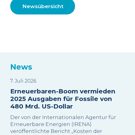
Newsübersicht
News
7. Juli 2026
3. J
Erneuerbaren-Boom vermieden
Sui
2025 Ausgaben für Fossile von
Wa
480 Mrd. US-Dollar
sc
Be
Der von der Internationalen Agentur für
Wi
Erneuerbare Energien (IRENA)
veröffentlichte Bericht „Kosten der
Die