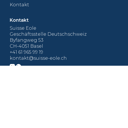
Kontakt
Kontakt
Suisse Eole
Geschäftsstelle Deutschschweiz
Byfangweg 53
CH-4051 Basel
+41 61 965 99 19
kontakt@suisse-eole.ch
Mitglied werden
Cookie-Erklärung
Datenschutz
Impressum
© suisse éole 2026