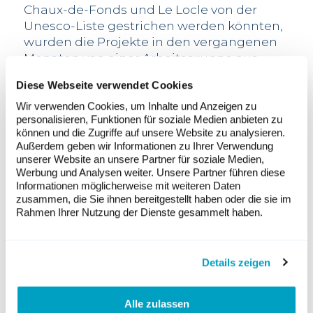
Chaux-de-Fonds und Le Locle von der
Unesco-Liste gestrichen werden könnten,
wurden die Projekte in den vergangenen
Monaten von einer Arbeitsgruppe aus
Vertretern des Bundes, des Kantons und
Diese Webseite verwendet Cookies
der betroffenen Gemeinden überarbeitet,
um die Beeinträchtigungen zu verringern.
Wir verwenden Cookies, um Inhalte und Anzeigen zu
personalisieren, Funktionen für soziale Medien anbieten zu
Der Internationale Rat für Denkmäler und
können und die Zugriffe auf unsere Website zu analysieren.
historische Stätten Icomos, der eine
Außerdem geben wir Informationen zu Ihrer Verwendung
unserer Website an unsere Partner für soziale Medien,
technische Studie durchgeführt hat,
Werbung und Analysen weiter. Unsere Partner führen diese
begrüsste laut dem Staatsrat die
Informationen möglicherweise mit weiteren Daten
Bemühungen, die potenziellen negativen
zusammen, die Sie ihnen bereitgestellt haben oder die sie im
visuellen Auswirkungen der geplanten
Rahmen Ihrer Nutzung der Dienste gesammelt haben.
Windparks deutlich zu reduzieren.
20% des kantonalen Strombedarfs
Der Neuenburger Staatsrat zeigte sich
Details zeigen
zufrieden, dass die Bemühungen, die
Auswirkungen des Projekts auf das
Alle zulassen
Weltkulturerbe zu mildern, „erfolgreich