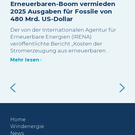
Erneuerbaren-Boom vermieden
Sui
2025 Ausgaben für Fossile von
Wa
480 Mrd. US-Dollar
sc
Be
Der von der Internationalen Agentur für
Wi
Erneuerbare Energien (IRENA)
veröffentlichte Bericht „Kosten der
Die
Stromerzeugung aus erneuerbaren
meh
Energien im Jahr 2025“ schätzt, dass mehr
Bes
Mehr lesen
als 90 % der im Jahr 2025 neu in Betrieb
Gra
genommenen Erneuerbaren-Kapazitäten
abg
Meh
im Grossmassstab kostengünstiger waren
Bes
als die kostengünstigste neue fossile
Ein
Alternative.
 die
gut
f
Nut
vol
Home
000
Windenergie
News