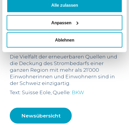
Goule lag demgegenüber mit 17 Mio. kWh
Alle zulassen
mehr als 30 Prozent unter dem
Durchschnitt der letzten 40 Jahre. Dieses
Ergebnis erklärt sich aus der Wärme und
Anpassen
der Trockenheit, die für das vergangene
Jahr kennzeichnend waren und im März
Ablehnen
sowie von Juni bis August eine
Niederwasserführung zur Folge hatten.
Die Vielfalt der erneuerbaren Quellen und
die Deckung des Strombedarfs einer
ganzen Region mit mehr als 21’000
Einwohnerinnen und Einwohnern sind in
der Schweiz einzigartig.
Text: Suisse Eole, Quelle:
BKW
Newsübersicht