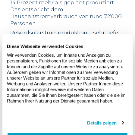
14 Prozent mehr als geplant produziert.
Das entspricht dem
Haushaltstromverbrauch von rund 72‘000
Personen.
Rekordsolarstromproduktion – sehr tiefe
Wasserstromproduktion
Ein Sommeranfang mit Temperaturen
Diese Webseite verwendet Cookies
über dem Durchschnitt und der sehr
Wir verwenden Cookies, um Inhalte und Anzeigen zu
warme Herbst trugen ebenfalls zur hohen
personalisieren, Funktionen für soziale Medien anbieten zu
Solarstromproduktion bei. Entsprechend
können und die Zugriffe auf unsere Website zu analysieren.
Außerdem geben wir Informationen zu Ihrer Verwendung
profitierte das Sonnenkraftwerk Mont-
unserer Website an unsere Partner für soziale Medien,
Soleil von dieser Wetterlage und konnte
Werbung und Analysen weiter. Unsere Partner führen diese
615’000 kWh erzeugen. Das Kraftwerk
Informationen möglicherweise mit weiteren Daten
erzielte das viertbeste Jahr seit seiner
zusammen, die Sie ihnen bereitgestellt haben oder die sie im
Rahmen Ihrer Nutzung der Dienste gesammelt haben.
Inbetriebnahme 1992 und den besten Juli
überhaupt. Das Produktionsergebnis ist
umso beachtlicher, als es mit den
ursprünglichen Solarmodulen erzielt
Details zeigen
wurde. Die Wasserkraftproduktion von La