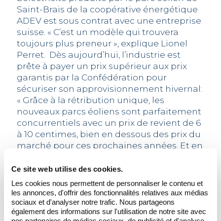
Saint-Brais de la coopérative énergétique
ADEV est sous contrat avec une entreprise
suisse. « C’est un modèle qui trouvera
toujours plus preneur », explique Lionel
Perret. Dès aujourd’hui, l’industrie est
prête à payer un prix supérieur aux prix
garantis par la Confédération pour
sécuriser son approvisionnement hivernal:
« Grâce à la rétribution unique, les
nouveaux parcs éoliens sont parfaitement
concurrentiels avec un prix de revient de 6
à 10 centimes, bien en dessous des prix du
marché pour ces prochaines années. Et en
raison de procédures plus courtes, le prix
de revient des éoliennes uniques en
Ce site web utilise des cookies.
autoconsommation peut se situer dans le
Les cookies nous permettent de personnaliser le contenu et
bas de cette fourchette. » D’ailleurs, avec
les annonces, d'offrir des fonctionnalités relatives aux médias
un prix de revient de 10 à 17 centimes le
sociaux et d'analyser notre trafic. Nous partageons
également des informations sur l'utilisation de notre site avec
kilowattheure sans subsides, l’éolien est
nos partenaires de médias sociaux, de publicité et d'analyse,