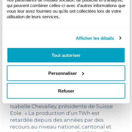
dans tous les cas très intéressant pour
qui peuvent combiner celles-ci avec d'autres informations que
l’économie : « C’est aujourd’hui la
vous leur avez fournies ou qu'ils ont collectées lors de votre
technologie la plus efficace et rentable,
utilisation de leurs services.
principalement pour l’approvisionnement
hivernal. »
Afficher les détails
100 millions de francs suisses
Environ 300 éoliennes, soit une production
d’environ 2 TWh/an, sont en voie de
Tout autoriser
planification ou en attente de validation
par un jugement, tandis que la
Confédération construit la centrale à gaz
Personnaliser
de Birr tout en suspendant
temporairement l’ordonnance sur la
Refuser
protection de l’air (OPair) et l’ordonnance
sur la protection contre le bruit (OPB).
Isabelle Chevalley, présidente de Suisse
Eole : « La production d’un TWh est
retardée depuis des années par des
recours au niveau national, cantonal et