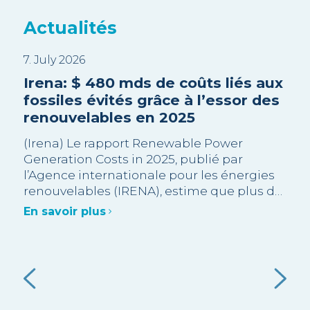
Actualités
7. July 2026
3. J
EA
Irena: $ 480 mds de coûts liés aux
Sui
es
fossiles évités grâce à l’essor des
Tri
renouvelables en 2025
en
pr
s
(Irena) Le rapport Renewable Power
Generation Costs in 2025, publié par
La 
l’Agence internationale pour les énergies
rec
ur
renouvelables (IRENA), estime que plus de
opp
e.
90 % des capacités renouvelables à
Gra
En savoir plus
l’échelle industrielle ajoutées en 2025
des
),
En 
étaient moins chères que l’alternative
été
fossile neuve la moins coûteuse.
admi
ent
val
e à